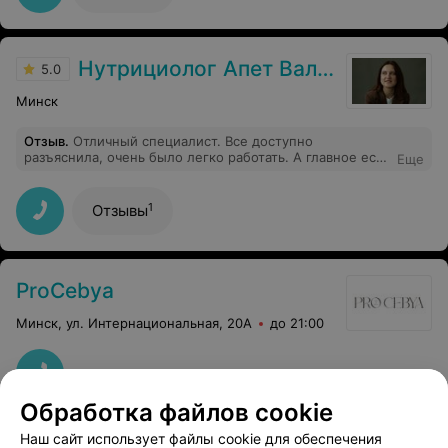
лучше.
Нутрициолог Апет Валерия Сергеевна
5.0
Минск
Отзыв
.
Отличный специалист. Все доступно
разъяснила, очень было легко работать. А главное есть
Еще
результат
1
Отзывы
ProCebya
Минск, ул. Интернациональная, 20А
до 21:00
Обработка файлов cookie
Наш сайт использует файлы cookie для обеспечения