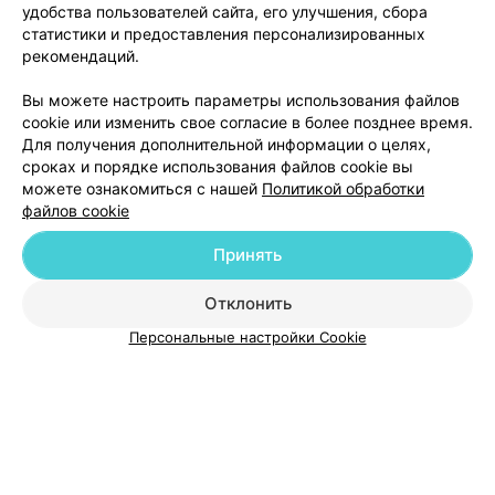
удобства пользователей сайта, его улучшения, сбора
статистики и предоставления персонализированных
рекомендаций.
Добавить компанию
Вы можете настроить параметры использования файлов
cookie или изменить свое согласие в более позднее время.
Добавить специалиста
Для получения дополнительной информации о целях,
сроках и порядке использования файлов cookie вы
можете ознакомиться с нашей
Политикой обработки
файлов cookie
Принять
О проекте
Новости проекта
Размещение рекламы
Отклонить
Медицинский маркетинг
Публичный договор
Пользовательское соглашение
Способы оплаты
Персональные настройки Cookie
Вакансии
Партнеры
Написать руководителю 103.by
Написать в поддержку
Персональные настройки cookie
Обработка персональных данных