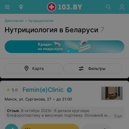
Диетология
•
Нутрициология
Нутрициология в Беларуси
7
Фильтры
Карта
Femin(e)Clinic
5.0
Минск, ул. Сурганова, 27
до 21:00
Отзыв
.
В октябре 2025г. Я делала круговую
блефоропластику и височную подтяжку. Основной мой
Еще
запрос был - убрать малярные мешки. Долго выбирала
врача и решила доверится Игорю Вячеславовичу.