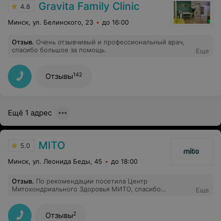
Gravita Family Clinic
4.8
Минск, ул. Белинского, 23
до 16:00
Отзыв
.
Очень отзывчивый и профессиональный врач,
спасибо большое за помощь.
Еще
142
Отзывы
Ещё 1 адрес
MITO
5.0
Минск, ул. Леонида Беды, 45
до 18:00
Отзыв
.
По рекомендации посетила Центр
Митохондриального Здоровья МИТО, спасибо
Еще
огромное администратору и нутрициологу, это
специалисты большого уровня, все рассказали, на все
вопросы дали ответы. Записалась на программу к
2
Отзывы
нутрициологу с каждым днем чувствую себя все