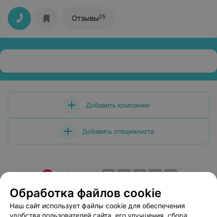
25
Отзывы
Добавить компанию
Добавить специалиста
Обработка файлов cookie
О проекте
Новости проекта
Размещение рекламы
Медицинский маркетинг
Публичный договор
Наш сайт использует файлы cookie для обеспечения
удобства пользователей сайта, его улучшения, сбора