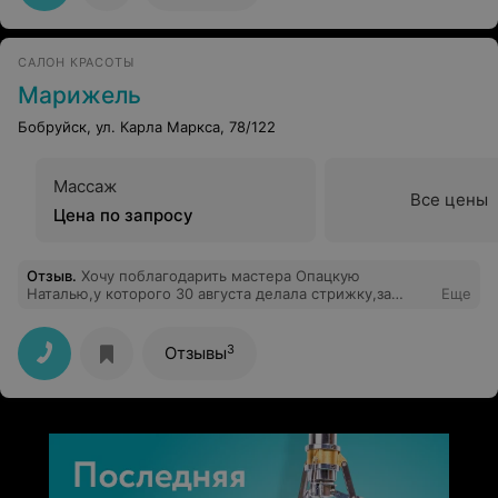
САЛОН КРАСОТЫ
Марижель
Бобруйск, ул. Карла Маркса, 78/122
Массаж
Все цены
Цена по запросу
Отзыв
.
Хочу поблагодарить мастера Опацкую
Наталью,у которого 30 августа делала стрижку,за
Еще
доброжелательность,внимательность,профессионализм.Стриж
мне очень понравилась.На лице у мастера всё время
сияла улыбка,которая добавляла солнечных лучей в
3
Отзывы
интерьер салона,хорошего настроения в
душу.Огромное спасибо!Этот салон всегда посещаю с
удовольствием.