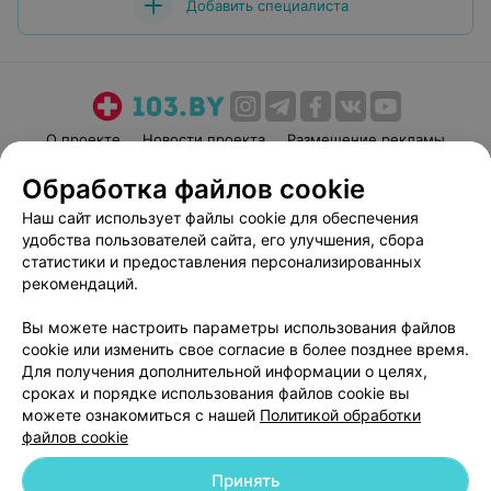
Добавить специалиста
О проекте
Новости проекта
Размещение рекламы
Медицинский маркетинг
Публичный договор
Обработка файлов cookie
Пользовательское соглашение
Способы оплаты
Наш сайт использует файлы cookie для обеспечения
Вакансии
Партнеры
удобства пользователей сайта, его улучшения, сбора
статистики и предоставления персонализированных
Написать руководителю 103.by
рекомендаций.
Написать в поддержку
Персональные настройки cookie
Вы можете настроить параметры использования файлов
cookie или изменить свое согласие в более позднее время.
Обработка персональных данных
Для получения дополнительной информации о целях,
сроках и порядке использования файлов cookie вы
можете ознакомиться с нашей
Политикой обработки
файлов cookie
Принять