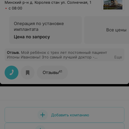
Минский р-н д. Королев стан ул. Солнечная, 1
с 08:00
Операция по установке
имплантата
Все цены
Цена по запросу
Отзыв
.
Мой ребёнок с трех лет постоянный пациент
Илоны Ивановны! Это самый лучший доктор -
Еще
стоматолог. Очень тактичный, спокойный и
внимательный. Даже не знаю, возможно ли где-то
найти более ответственного доктора. За качественным
41
Отзывы
лечением только к ней! мама Богдана
Добавить компанию