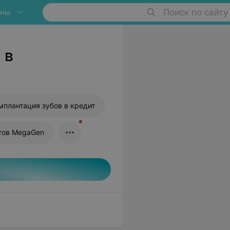
яны
Поиск по сайту
 в
мплантация зубов в кредит
тов MegaGen