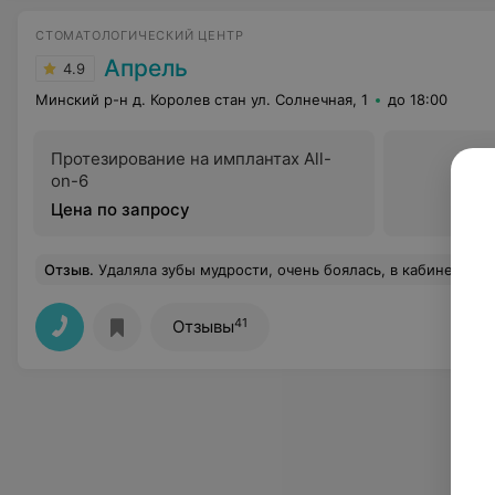
СТОМАТОЛОГИЧЕСКИЙ ЦЕНТР
Апрель
4.9
Минский р-н д. Королев стан ул. Солнечная, 1
до 18:00
Протезирование на имплантах All-
on-6
Цена по запросу
Отзыв
.
Удаляла зубы мудрости, очень боялась, в кабинет заходила уже со слезами, в кресле теряла сознание, но опытный врач Шохолевич Павел и медсестра к сожалению не знаю инициалы все сделали очень быстро и без боли. Вышла с кабинета с улыбкой муж очень уди
41
Отзывы