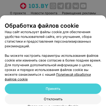
О проекте
Новости проекта
Размещение рекламы
Медицинский маркетинг
Публичный договор
Обработка файлов cookie
Пользовательское соглашение
Способы оплаты
Наш сайт использует файлы cookie для обеспечения
Вакансии
Партнеры
удобства пользователей сайта, его улучшения, сбора
Написать руководителю 103.by
статистики и предоставления персонализированных
рекомендаций.
Написать в поддержку
Персональные настройки cookie
Вы можете настроить параметры использования файлов
Обработка персональных данных
cookie или изменить свое согласие в более позднее время.
Для получения дополнительной информации о целях,
сроках и порядке использования файлов cookie вы
можете ознакомиться с нашей
Политикой обработки
файлов cookie
Принять
© 2026 ООО «Артокс Лаб», УНП 191700409
| 220012, Республика Беларусь,
г. Минск, улица Толбухина, 2, пом. 16 | help@103.by
Отклонить
Служба поддержки
+375 291212755