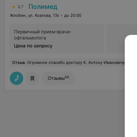
Полимед
3.7
Жлобин, ул. Козлова, 17а
до 20:00
Первичный прием врача-
офтальмолога
Цена по запросу
Отзыв
.
Огромное спасибо доктору К. Антону Ивановичу , анестезиологу(жаль не знаю фамилии) медсестрам. 1июля 2025г. мне сделали колоноскопию. Я в большом восторге, отношение, забота, уважение и конечно присуствует юмор. Огромное спасибо вам
56
Отзывы