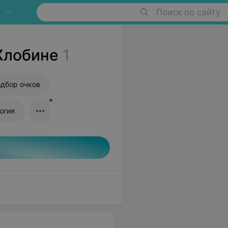
Поиск по сайту
Жлобине
1
дбор очков
огия