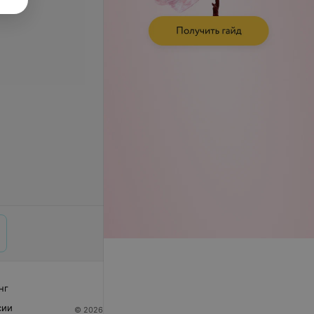
нг
сии
© 2026 ООО «Артокс Лаб», УНП 191700409
| 220012,