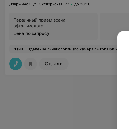
Дзержинск, ул. Октябрьская, 72
до 20:00
Первичный прием врача-
офтальмолога
Цена по запросу
Отзыв
.
Отделение гинекологии это камера пыток.При мини-операциях почти отсутствует наркоз.Зав.отделением спокойно смотрит на эти издевательства.Рядом с
7
Отзывы