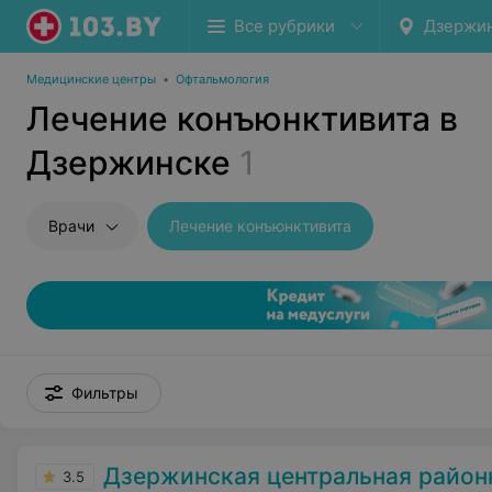
Все рубрики
Дзержи
Медицинские центры
•
Офтальмология
Лечение конъюнктивита в
Дзержинске
1
Врачи
Лечение конъюнктивита
Фильтры
Дзержинская центральная районна
3.5