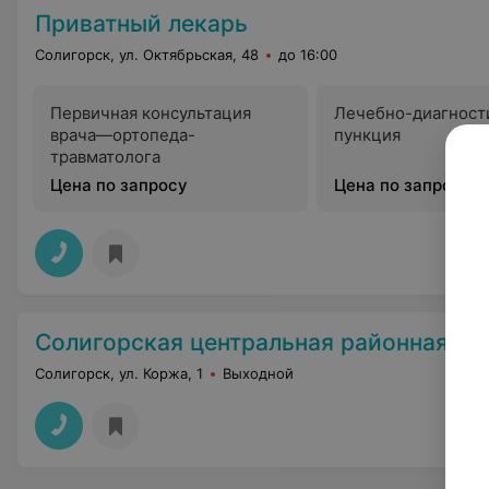
Приватный лекарь
Солигорск, ул. Октябрьская, 48
до 16:00
Первичная консультация
Лечебно-диагност
врача—ортопеда-
пункция
травматолога
Цена по запросу
Цена по запросу
Солигорская центральная районная бо
Солигорск, ул. Коржа, 1
Выходной