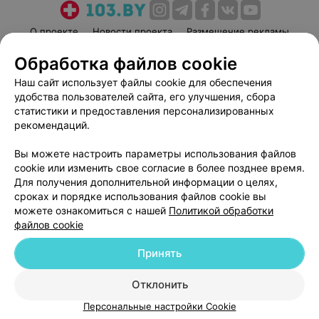
О проекте
Новости проекта
Размещение рекламы
Медицинский маркетинг
Публичный договор
Обработка файлов cookie
Пользовательское соглашение
Способы оплаты
Наш сайт использует файлы cookie для обеспечения
Вакансии
Партнеры
удобства пользователей сайта, его улучшения, сбора
статистики и предоставления персонализированных
Написать руководителю 103.by
рекомендаций.
Написать в поддержку
Персональные настройки cookie
Вы можете настроить параметры использования файлов
cookie или изменить свое согласие в более позднее время.
Обработка персональных данных
Для получения дополнительной информации о целях,
сроках и порядке использования файлов cookie вы
можете ознакомиться с нашей
Политикой обработки
файлов cookie
Принять
© 2026 ООО «Артокс Лаб», УНП 191700409
| 220012, Республика Беларусь,
Отклонить
г. Минск, улица Толбухина, 2, пом. 16 | help@103.by
Персональные настройки Cookie
Служба поддержки
+375 291212755