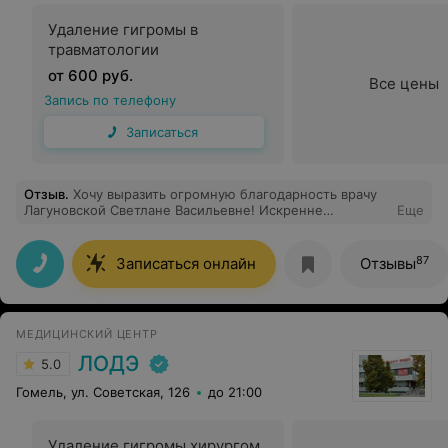
Удаление гигромы в
травматологии
от 600 руб.
Все цены
Запись по телефону
Записаться
Отзыв
.
Хочу выразить огромную благодарность врачу
Лагуновской Светлане Васильевне! Искренне
Еще
благодарю вас за ваш бесценный вклад в мое
здоровье. Ваша внимательность, чуткость и
профессионализм вселяют уверенность и
87
Записаться онлайн
Отзывы
спокойствие." Спасибо Вам огромное.
МЕДИЦИНСКИЙ ЦЕНТР
ЛОДЭ
5.0
Гомель, ул. Советская, 126
до 21:00
Удаление гигромы хирургом