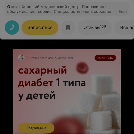
до 1 см хирургом
от 1,0 см до 2,5 с
Отзыв
.
Хороший медицинский центр. Понравилось
обслуживание, сервис. Специалисты очень хорошие
Еще
156
Записаться
Отзывы
Все а