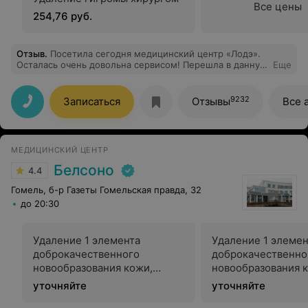
Все цены
254,76 руб.
Отзыв
.
Посетила сегодня медицинский центр «Лодэ».
Осталась очень довольна сервисом! Перешла в данную
Еще
клинику за своим врачом,Касперович Анастасией
Сергеевной! Каждый приезд в Беларусь я посещаю
своего врача и знаю,что мое женское здоровье в
9232
Записаться
Отзывы
Все 
надежных руках!
МЕДИЦИНСКИЙ ЦЕНТР
Белсоно
4.4
Гомель, б-р Газеты Гомельская правда, 32
до 20:30
Удаление 1 элемента
Удаление 1 элемен
доброкачественного
доброкачественно
новообразования кожи,
новообразования 
подкожной клетчатки
подкожной клетча
уточняйте
уточняйте
(липома, атерома, гигрома)
(липома, атерома, 