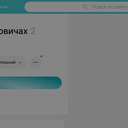
ичи
Поиск по сайту
овичах
2
леваний