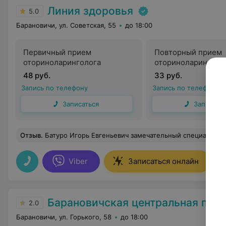
Линия здоровья
5.0
Барановичи, ул. Советская, 55
до 18:00
Первичный прием
Повторный прием
оториноларинголога
оториноларинголо
48 руб.
33 руб.
Запись по телефону
Запись по телефону
Записаться
Записать
Отзыв
.
Батуро Игорь Евгеньевич замечательный специалист! Очень внимательный, вежливый и грамотный доктор. На приеме помог мне, все по
Viber
Записаться онлайн
Барановичская центральная пол
2.0
Барановичи, ул. Горького, 58
до 18:00