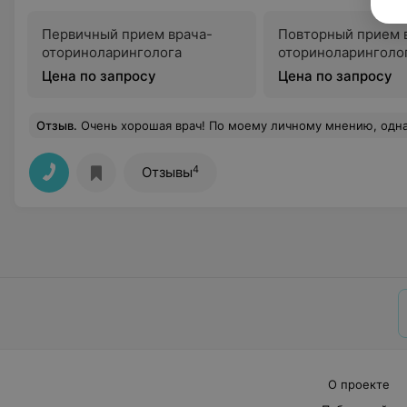
Первичный прием врача-
Повторный прием 
оториноларинголога
оториноларинголо
Цена по запросу
Цена по запросу
Отзыв
.
Очень хорошая врач! По моему личному мнению, одна из немногих в поликлинике, которая относиться к своим пациентам с реальным желанием помочь! Особенно, когда видно, что пациент испытывает безнадежность в своем заболевании, она никогда не сдается, а ищит причину
4
Отзывы
О проекте