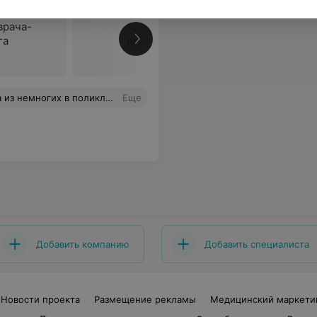
врача-
га
Все цены
, что бы помочь! Всегда приятно прийти к данному специалисту на приём! Спасибо большое за ее труд и помощь...
Еще
Добавить компанию
Добавить специалиста
Новости проекта
Размещение рекламы
Медицинский маркети