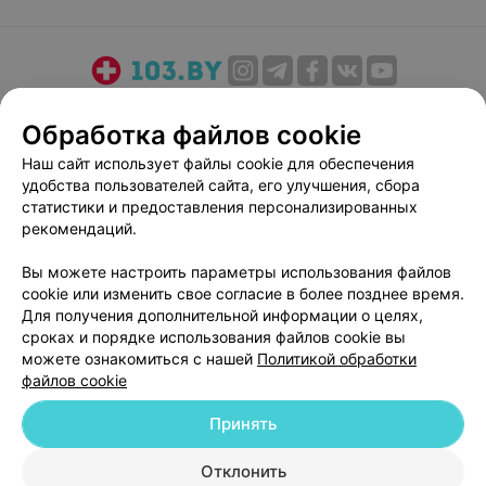
О проекте
Новости проекта
Размещение рекламы
Обработка файлов cookie
Медицинский маркетинг
Публичный договор
Наш сайт использует файлы cookie для обеспечения
Пользовательское соглашение
Способы оплаты
удобства пользователей сайта, его улучшения, сбора
Вакансии
Партнеры
статистики и предоставления персонализированных
Написать руководителю 103.by
рекомендаций.
Написать в поддержку
Вы можете настроить параметры использования файлов
Персональные настройки cookie
cookie или изменить свое согласие в более позднее время.
Для получения дополнительной информации о целях,
Обработка персональных данных
сроках и порядке использования файлов cookie вы
можете ознакомиться с нашей
Политикой обработки
файлов cookie
Принять
© 2026 ООО «Артокс Лаб», УНП 191700409
| 220012, Республика Беларусь,
Отклонить