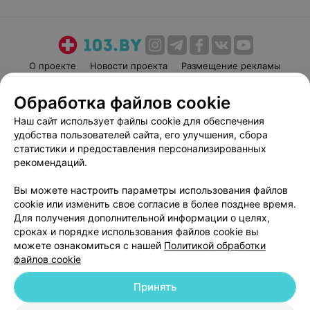
О проекте
Новости проекта
Размещение рекламы
Медицинский маркетинг
Публичный договор
Обработка файлов cookie
Пользовательское соглашение
Способы оплаты
Наш сайт использует файлы cookie для обеспечения
Вакансии
Партнеры
удобства пользователей сайта, его улучшения, сбора
Написать руководителю 103.by
статистики и предоставления персонализированных
рекомендаций.
Написать в поддержку
Персональные настройки cookie
Вы можете настроить параметры использования файлов
Обработка персональных данных
cookie или изменить свое согласие в более позднее время.
Для получения дополнительной информации о целях,
сроках и порядке использования файлов cookie вы
можете ознакомиться с нашей
Политикой обработки
файлов cookie
Принять
© 2026 ООО «Артокс Лаб», УНП 191700409
| 220012, Республика Беларусь,