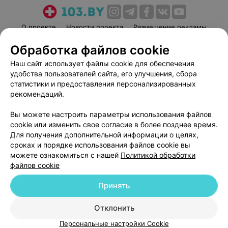
О проекте
Новости проекта
Размещение рекламы
Медицинский маркетинг
Публичный договор
Обработка файлов cookie
Пользовательское соглашение
Способы оплаты
Наш сайт использует файлы cookie для обеспечения
Вакансии
Партнеры
удобства пользователей сайта, его улучшения, сбора
статистики и предоставления персонализированных
Написать руководителю 103.by
рекомендаций.
Написать в поддержку
Персональные настройки cookie
Вы можете настроить параметры использования файлов
cookie или изменить свое согласие в более позднее время.
Обработка персональных данных
Для получения дополнительной информации о целях,
сроках и порядке использования файлов cookie вы
можете ознакомиться с нашей
Политикой обработки
файлов cookie
Принять
© 2026 ООО «Артокс Лаб», УНП 191700409
| 220012, Республика Беларусь,
Отклонить
г. Минск, улица Толбухина, 2, пом. 16 | help@103.by
Персональные настройки Cookie
Служба поддержки
+375 291212755