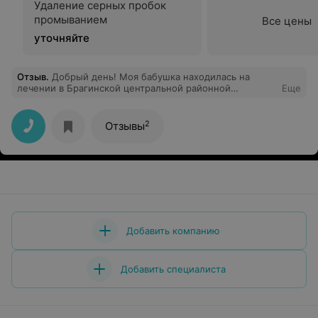
Удаление серных пробок
промыванием
Все цены
уточняйте
Отзыв
.
Добрый день! Моя бабушка находилась на
лечении в Брагинской центральной районной
Еще
больнице в январе 2020 года. Хочу выразить
благодарность врачу терапевту Примак Ирине
Васильевне от своей бабушки Романовец Галины
2
Отзывы
Васильевны и от себя лично. Спасибо за
профессионализм, вовремя оказанное лечение,
корректное и внимательное отношение, за
душевность. Желаем здоровья и успехов в
профессиональной карьере.
Добавить компанию
Добавить специалиста