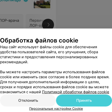
ЛОР-врача
Первичный прием детского
Повторны
ЛОР-врача
ЛОР-вра
13,63 руб.
6,54 руб.
Обработка файлов cookie
а днем побеждая серьезные проблемы, и получать заслуженное уважение от благодарных пациентов.
Еще
Наш сайт использует файлы cookie для обеспечения
удобства пользователей сайта, его улучшения, сбора
статистики и предоставления персонализированных
рекомендаций.
Вы можете настроить параметры использования файлов
cookie или изменить свое согласие в более позднее время.
Для получения дополнительной информации о целях,
сроках и порядке использования файлов cookie вы можете
ознакомиться с нашей
Политикой обработки файлов cookie
Отклонить
Принять
Персональные настройки Cookie