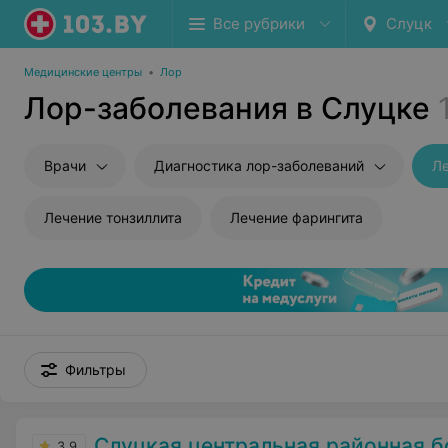
Все рубрики
Слуцк
Медицинские центры
•
Лор
Лор-заболевания в Слуцке
Врачи
Диагностика лор-заболеваний
Ле
Лечение тонзиллита
Лечение фарингита
Фильтры
Слуцкая центральная районная 
3.9