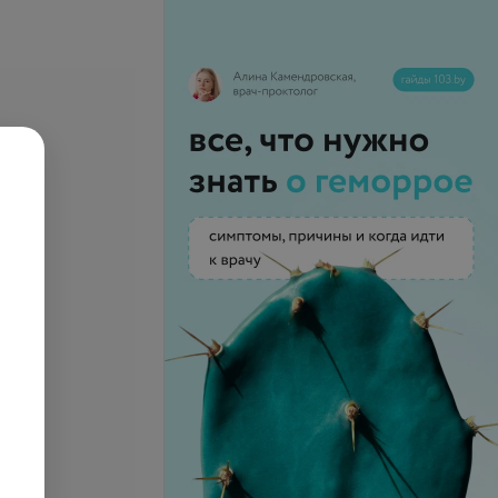
й прием детского
ча
Все цены