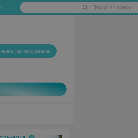
Поиск по сайту
1
чение лор-заболеваний
больница