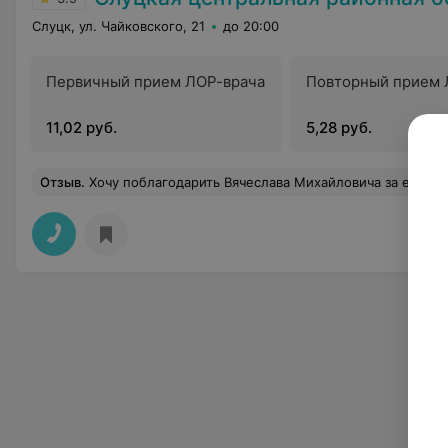
Слуцк, ул. Чайковского, 21
до 20:00
Первичный прием ЛОР-врача
Повторный прием 
11,02 руб.
5,28 руб.
Отзыв
.
Хочу поблагодарить Вячеслава Михайловича за его старания, за советы и поддержку, за доброту и понимание, за преданность делу и профессиональные навыки. Вы – врач выдающийся, и я желаю вам продолжать помогать людям, день з