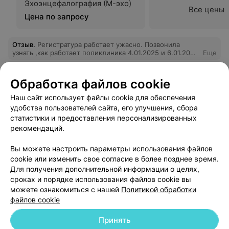
Эхоэнцефалография (М-эхо)
Все цены
Цена по запросу
Отзыв
.
Регистратура работает ужасно. Позвонила
узнать ,как работает поликлиника 4.01.2025 и 6.01.2025
Еще
,мне грубо ответили, что поликлиника не работает до
8.01 2025. А оказывается работает.
1
Отзывы
Обработка файлов cookie
Наш сайт использует файлы cookie для обеспечения
удобства пользователей сайта, его улучшения, сбора
статистики и предоставления персонализированных
рекомендаций.
Вы можете настроить параметры использования файлов
Добавить компанию
cookie или изменить свое согласие в более позднее время.
Для получения дополнительной информации о целях,
сроках и порядке использования файлов cookie вы
Добавить специалиста
можете ознакомиться с нашей
Политикой обработки
файлов cookie
Принять