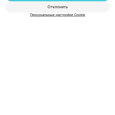
Отклонить
О проекте
Новости проекта
Размещение рекламы
Персональные настройки Cookie
Медицинский маркетинг
Публичный договор
Пользовательское соглашение
Способы оплаты
Вакансии
Партнеры
Написать руководителю 103.by
Написать в поддержку
Персональные настройки cookie
Обработка персональных данных
© 2026 ООО «Артокс Лаб», УНП 191700409
| 220012, Республика Беларусь,
г. Минск, улица Толбухина, 2, пом. 16 | help@103.by
Служба поддержки
+375 291212755