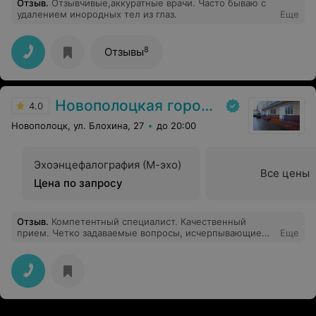
Отзыв
.
Отзывчивые,аккуратные врачи. Часто бываю с
удалением инородных тел из глаз.
Еще
8
Отзывы
Новополоцкая городская детская поликлиника
4.0
Новополоцк, ул. Блохина, 27
до 20:00
Эхоэнцефалография (М-эхо)
Все цены
Цена по запросу
Отзыв
.
Компетентный специалист. Качественный
прием. Четко задаваемые вопросы, исчерпывающие
Еще
объяснения и рекомендации. Грамотно и по делу.
Максимально позитивное впечатление от приема.