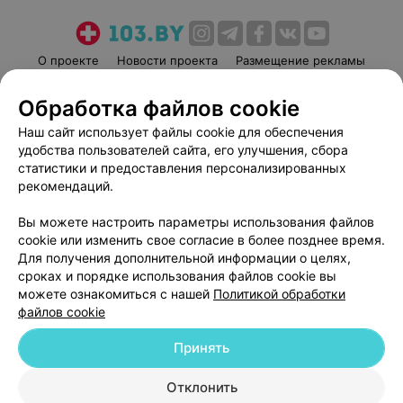
О проекте
Новости проекта
Размещение рекламы
Медицинский маркетинг
Публичный договор
Обработка файлов cookie
Пользовательское соглашение
Способы оплаты
Наш сайт использует файлы cookie для обеспечения
Вакансии
Партнеры
удобства пользователей сайта, его улучшения, сбора
Написать руководителю 103.by
статистики и предоставления персонализированных
рекомендаций.
Написать в поддержку
Персональные настройки cookie
Вы можете настроить параметры использования файлов
Обработка персональных данных
cookie или изменить свое согласие в более позднее время.
Для получения дополнительной информации о целях,
сроках и порядке использования файлов cookie вы
можете ознакомиться с нашей
Политикой обработки
файлов cookie
Принять
© 2026 ООО «Артокс Лаб», УНП 191700409
| 220012, Республика Беларусь,
г. Минск, улица Толбухина, 2, пом. 16 | help@103.by
Отклонить