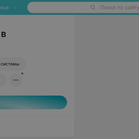
лоцк
Поиск по сайт
 в
 системы
к