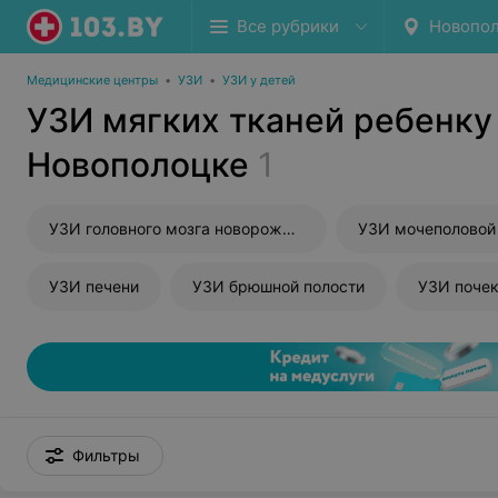
Все рубрики
Новопо
Медицинские центры
•
УЗИ
•
УЗИ у детей
УЗИ мягких тканей ребенку
Новополоцке
1
УЗИ головного мозга новорожденного
УЗИ мочеполовой
УЗИ печени
УЗИ брюшной полости
УЗИ поче
Фильтры