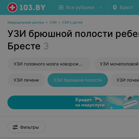
Все рубрики
Брест
Медицинские центры
•
УЗИ
•
УЗИ у детей
УЗИ брюшной полости ребе
Бресте
3
УЗИ головного мозга новорожденного
УЗИ мочеполовой
УЗИ печени
УЗИ брюшной полости
УЗИ поче
Фильтры