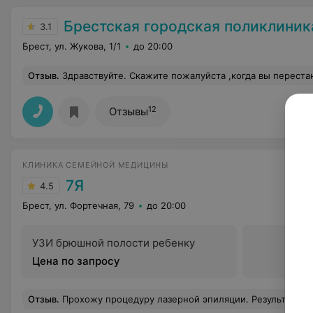
Брестская городская поликлини
3.1
Брест, ул. Жукова, 1/1
до 20:00
Отзыв
.
Здравствуйте. Скажите пожалуйста ,когда вы перестанете брать кровь пером, вроде 21век на улице, а не средневековье. Вчера брали кровь с пальца , опух, покраснел ещё и кусочек кожицы болтался, пока не оторвал не д
12
Отзывы
КЛИНИКА СЕМЕЙНОЙ МЕДИЦИНЫ
7Я
4.5
Брест, ул. Фортечная, 79
до 20:00
УЗИ брюшной полости ребенку
Цена по запросу
Отзыв
.
Прохожу процедуру лазерной эпиляции. Результат увидела уже после первого сеанса. Заме