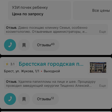
УЗИ почек ребенку
Все цены
Цена по запросу
Отзыв
.
Давно посещаю клинику Семья, особенно
косметологию. Отзывчивые администраторы, и
Еще
профессиональные врачи-специалисты. Всегда
помогут выбрать правильные процедуры, после
которых сразу виден эффект. Всем рекомендую эту
43
Отзывы
клинику.
Брестская городская поликлиника №3
3.1
Брест, ул. Жукова, 1/1
Выходной
Отзыв
.
Удаляла папилломы на лице и шее. Процедуру
проводил заведующий хирургии Тищенко Алексей
Еще
Владимирович. Профессионализм на высшем уровне.
Прошло около трех недель и на месте самых крупных
папиллом остался еле заметный след. Я в восторге!
12
Отзывы
Огромное Спасибо Алексею Владимировичу за его
умение!