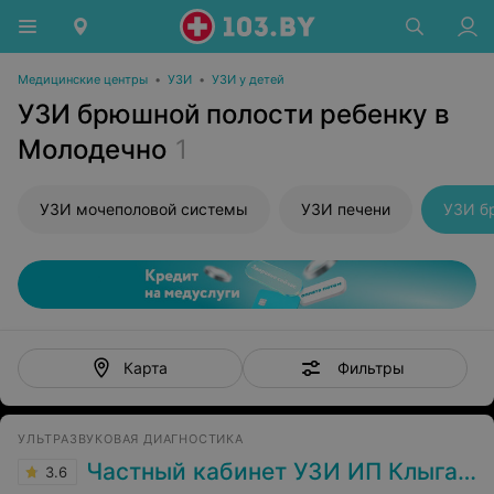
Медицинские центры
•
УЗИ
•
УЗИ у детей
УЗИ брюшной полости ребенку в
Молодечно
1
УЗИ мочеполовой системы
УЗИ печени
УЗИ б
Фильтры
Карта
УЛЬТРАЗВУКОВАЯ ДИАГНОСТИКА
Частный кабинет УЗИ ИП Клыга В.К.
3.6