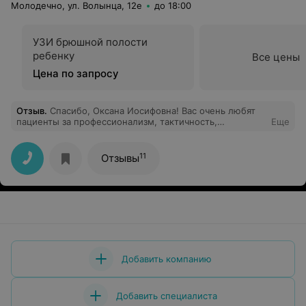
Молодечно, ул. Волынца, 12е
до 18:00
УЗИ брюшной полости
ребенку
Все цены
Цена по запросу
Отзыв
.
Спасибо, Оксана Иосифовна! Вас очень любят
пациенты за профессионализм, тактичность,
Еще
внимательное отношение и соучастие к каждому. А
еще Вы - замечательный руководитель, это сразу
замечаешь, находясь на стационаре в отделении. О
11
Отзывы
таких, как Вы, говорят - человек на своем месте! Рада,
что работает этот кабинет УЗИ , и я могу без труда
записаться и пройти обследование у толкового врача.
Добавить компанию
Добавить специалиста