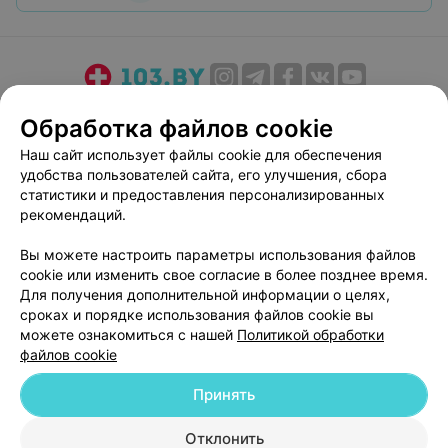
О проекте
Новости проекта
Размещение рекламы
Обработка файлов cookie
Медицинский маркетинг
Публичный договор
Наш сайт использует файлы cookie для обеспечения
Пользовательское соглашение
Способы оплаты
удобства пользователей сайта, его улучшения, сбора
Вакансии
Партнеры
статистики и предоставления персонализированных
рекомендаций.
Написать руководителю 103.by
Написать в поддержку
Вы можете настроить параметры использования файлов
cookie или изменить свое согласие в более позднее время.
Персональные настройки cookie
Для получения дополнительной информации о целях,
Обработка персональных данных
сроках и порядке использования файлов cookie вы
можете ознакомиться с нашей
Политикой обработки
файлов cookie
Принять
Отклонить
© 2026 ООО «Артокс Лаб», УНП 191700409
| 220012, Республика Беларусь,