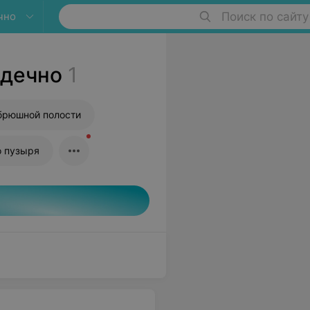
чно
Поиск по сайту
одечно
1
брюшной полости
о пузыря