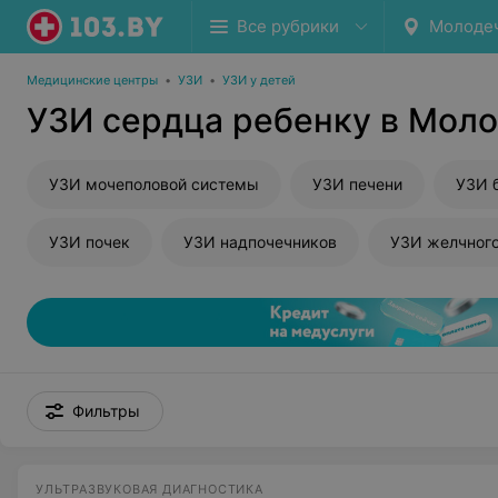
Все рубрики
Молоде
Медицинские центры
•
УЗИ
•
УЗИ у детей
УЗИ сердца ребенку в Мол
УЗИ мочеполовой системы
УЗИ печени
УЗИ 
УЗИ почек
УЗИ надпочечников
УЗИ желчног
Фильтры
УЛЬТРАЗВУКОВАЯ ДИАГНОСТИКА