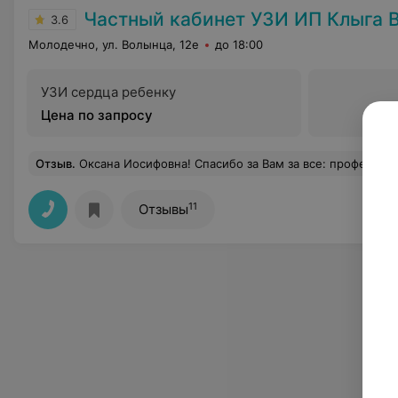
Частный кабинет УЗИ ИП Клыга В
3.6
Молодечно, ул. Волынца, 12е
до 18:00
УЗИ сердца ребенку
Цена по запросу
Отзыв
.
Оксана Иосифовна! Спасибо за Вам за все: профессионализм, спокойствие и поддержку, когда глядите в наши безумные глаза, от предстоящей операции. Спасибо, что дарите нам здоровье, спас
11
Отзывы