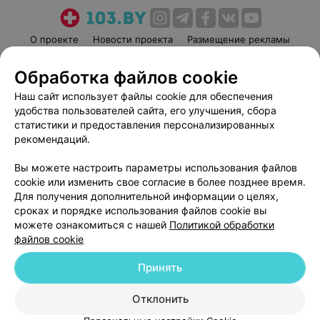
О проекте
Новости проекта
Размещение рекламы
Медицинский маркетинг
Публичный договор
Обработка файлов cookie
Пользовательское соглашение
Способы оплаты
Наш сайт использует файлы cookie для обеспечения
Вакансии
Партнеры
удобства пользователей сайта, его улучшения, сбора
Написать руководителю 103.by
статистики и предоставления персонализированных
рекомендаций.
Написать в поддержку
Персональные настройки cookie
Вы можете настроить параметры использования файлов
Обработка персональных данных
cookie или изменить свое согласие в более позднее время.
Для получения дополнительной информации о целях,
сроках и порядке использования файлов cookie вы
можете ознакомиться с нашей
Политикой обработки
файлов cookie
Принять
© 2026 ООО «Артокс Лаб», УНП 191700409
| 220012, Республика Беларусь,
г. Минск, улица Толбухина, 2, пом. 16 | help@103.by
Отклонить
Служба поддержки
+375 291212755