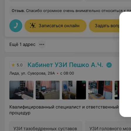
Отзыв
.
Спасибо огромное очень внимательно относиться к пациентам 
Записаться онлайн
Задать вопрос
Ещё 1 адрес
Кабинет УЗИ Пешко А.Ч.
5.0
Лида, ул. Суворова, 29А
с 08:00
Квалифицированный специалист и ответственный подх
процедур
УЗИ тазобедренных суставов
УЗИ головного моз