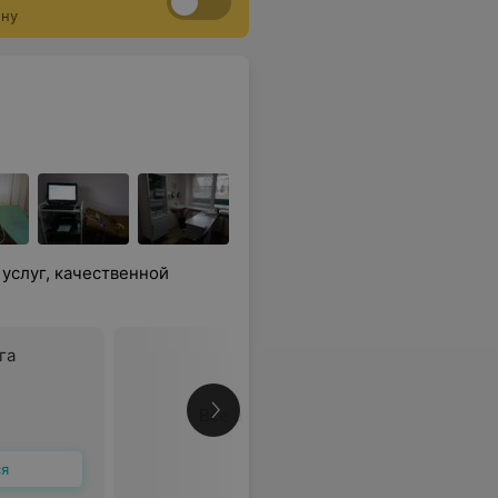
ону
услуг, качественной
га
Все цены
ся