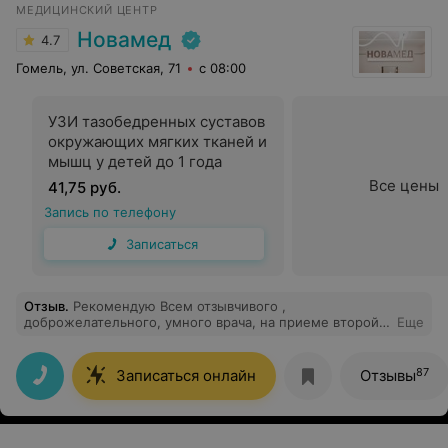
МЕДИЦИНСКИЙ ЦЕНТР
Новамед
4.7
Гомель, ул. Советская, 71
с 08:00
УЗИ тазобедренных суставов
окружающих мягких тканей и
мышц у детей до 1 года
Все цены
41,75 руб.
Запись по телефону
Записаться
Отзыв
.
Рекомендую Всем отзывчивого ,
доброжелательного, умного врача, на приеме второй
Еще
раз, и второй раз ухожу с положительными эмоциями.
Профессионал своего дела - однозначно! Умение
расположить к себе людей - это многого стоит! На все
87
Записаться онлайн
Отзывы
вопросы получила четкие ответы и рекомендации!
Девочки, советую однозначно именно этого
гинеколога!