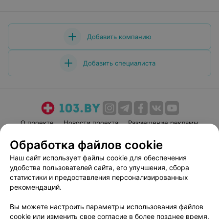
Добавить компанию
Добавить специалиста
О проекте
Новости проекта
Размещение рекламы
Медицинский маркетинг
Публичный договор
Обработка файлов cookie
Пользовательское соглашение
Способы оплаты
Наш сайт использует файлы cookie для обеспечения
Вакансии
Партнеры
удобства пользователей сайта, его улучшения, сбора
статистики и предоставления персонализированных
Написать руководителю 103.by
рекомендаций.
Написать в поддержку
Персональные настройки cookie
Вы можете настроить параметры использования файлов
cookie или изменить свое согласие в более позднее время.
Обработка персональных данных