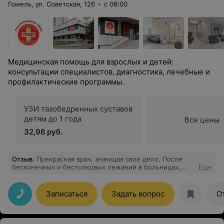
Гомель, ул. Советская, 126
с 08:00
Медицинская помощь для взрослых и детей:
консультации специалистов, диагностика, лечебные и
профилактические программы.
УЗИ тазобедренных суставов
детям до 1 года
Все цены
32,98 руб.
Отзыв
.
Прекрасная врач, знающая свое дело. После
бесконечных и бестолковых лежаний в больницах,
Еще
наконец-то нам назначили грамотное исследование
для выявления причин и грамотное медикаментозное
лечение.
Записаться
Задать вопрос
О