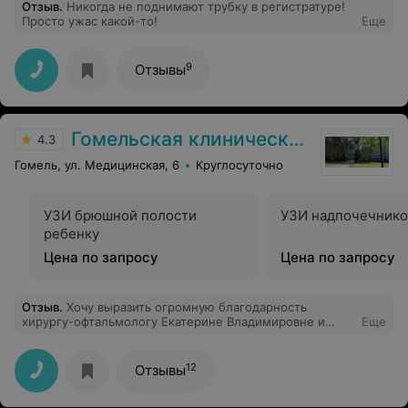
Отзыв
.
Никогда не поднимают трубку в регистратуре!
Просто ужас какой-то!
Еще
9
Отзывы
Гомельская клиническая больница
4.3
Гомель, ул. Медицинская, 6
Круглосуточно
УЗИ брюшной полости
УЗИ надпочечнико
ребенку
Цена по запросу
Цена по запросу
Отзыв
.
Хочу выразить огромную благодарность
хирургу-офтальмологу Екатерине Владимировне и
Еще
заведующему отделения микрохирургии глаза
Галушкину Василию Владимировичу за высокий
профессионализм, чуткое и внимательное отношение
12
Отзывы
к пациентам и возвращение возможности видеть снова
хорошо. От Третьяка Александра Николаевича и его