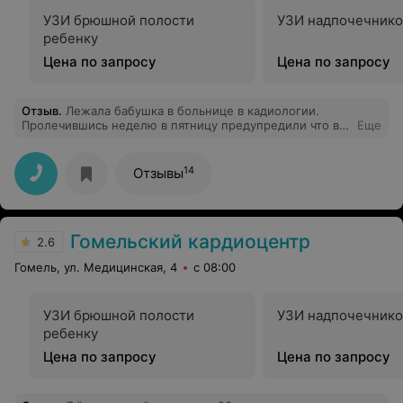
УЗИ брюшной полости
УЗИ надпочечнико
ребенку
Цена по запросу
Цена по запросу
Отзыв
.
Лежала бабушка в больнице в кадиологии.
Пролечившись неделю в пятницу предупредили что в
Еще
понедельник выпишут. Приехав забирать бабушку
инвалида 2 группы 1937 года рождения, выписки не
дождался ждал более 2 часов с 15 до 17,00 после чего
14
Отзывы
мне сказали ещё не 18,00 можете подождать. Так
объясните, что нельзя за 4 дня подготовить бабушку к
выписке или в этой больнице людей и их время
совсем не уважают. После чего мне сказали забирайте
Гомельский кардиоцентр
бабушку домой, а за выпиской приехать завтра.. Где
2.6
это видано чтоб в правовой стране так работали
Гомель, ул. Медицинская, 4
с 08:00
доктора. Естественно я забрал свою замученную
ожиданиями бабушку без выписки.
УЗИ брюшной полости
УЗИ надпочечнико
ребенку
Цена по запросу
Цена по запросу