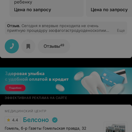
ребенку
Цена по запросу
Цена по запросу
Отзыв
.
Сегодня я впервые проходила не очень
приятную процедуру эзофагогастродуоденоскопии
Еще
(ФГДС) в Гомельской городской клинической больнице
№2. Хочу выразить благодарность работникам
эндоскопического отделения врачу Валентине
49
Отзывы
Ивановне Зайцевой и медсестре Светлане
Вячеславовне Проскуряковой за чуткое отношение и
профессионализм в работе.
ЭФФЕКТИВНАЯ РЕКЛАМА НА САЙТЕ
МЕДИЦИНСКИЙ ЦЕНТР
Белсоно
4.4
Гомель, б-р Газеты Гомельская правда, 32