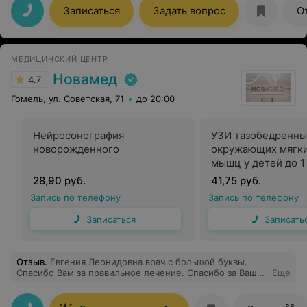
Записаться
Задать вопрос
О
МЕДИЦИНСКИЙ ЦЕНТР
Новамед
4.7
Гомель, ул. Советская, 71
до 20:00
Нейросонография
УЗИ тазобедренны
новорожденного
окружающих мягки
мышц у детей до 1
28,90 руб.
41,75 руб.
Запись по телефону
Запись по телефону
Записаться
Записать
Отзыв
.
Евгения Леонидовна врач с большой буквы.
Спасибо Вам за правильное лечение. Спасибо за Ваш
Еще
труд. Ваша своевременная помощь помогла спасти
мое здоровье и жизнь.
86