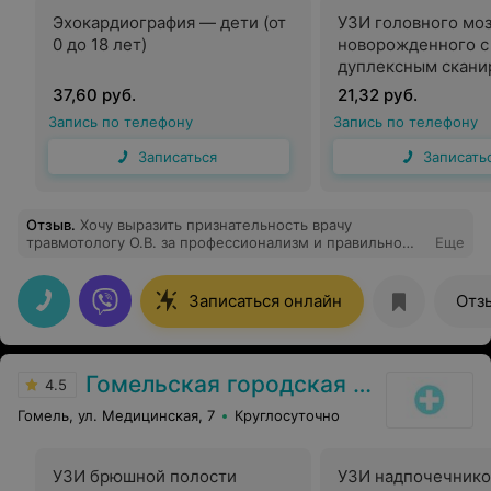
Эхокардиография — дети (от
УЗИ головного моз
0 до 18 лет)
новорожденного с
дуплексным скани
одного анатомиче
37,60 руб.
21,32 руб.
региона
Запись по телефону
Запись по телефону
Записаться
Записать
Отзыв
.
Хочу выразить признательность врачу
травмотологу О.В. за профессионализм и правильно
Еще
установленный диагноз, благодаря которому я
направился в больницу для проведения операции. В
клинике вежливый персонал и хорошее
Записаться онлайн
Отз
обслуживание.
Гомельская городская клиническая больница №2
4.5
Гомель, ул. Медицинская, 7
Круглосуточно
УЗИ брюшной полости
УЗИ надпочечнико