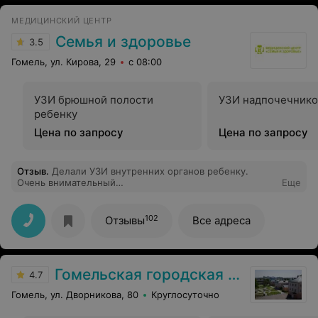
соратников по палате 4.
МЕДИЦИНСКИЙ ЦЕНТР
Семья и здоровье
3.5
Гомель, ул. Кирова, 29
с 08:00
УЗИ брюшной полости
УЗИ надпочечнико
ребенку
Цена по запросу
Цена по запросу
Отзыв
.
Делали УЗИ внутренних органов ребенку.
Очень внимательный
Еще
врач:посмотрела,рассказала,объяснила,дала
первичные рекомендации. Спасибо за качественное
обслуживание.
102
Отзывы
Все адреса
Гомельская городская клиническая больница №1
4.7
Гомель, ул. Дворникова, 80
Круглосуточно