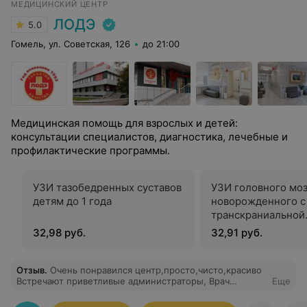
МЕДИЦИНСКИЙ ЦЕНТР
ЛОДЭ
5.0
Гомель, ул. Советская, 126
до 21:00
Медицинская помощь для взрослых и детей:
консультации специалистов, диагностика, лечебные и
профилактические программы.
УЗИ тазобедренных суставов
УЗИ головного моз
детям до 1 года
новорожденного с
транскраниальной
доплерографией в
32,98 руб.
32,91 руб.
головного мозга
Отзыв
.
Очень понравился центр,просто,чисто,красиво
Встречают приветливые администраторы, Врач
Еще
Канюшик С.А. ,понравился прием,все четко и по делу)
мы с ребенком остались довольны) Спасибо вам!