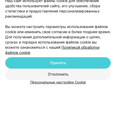
Наш сайт использует файлы cookie для обеспечения
удобства пользователей сайта, его улучшения, сбора
г. п. Лельчицы, ул. Меньшикова, 67А
с 08:00
статистики и предоставления персонализированных
рекомендаций.
Вы можете настроить параметры использования файлов
cookie или изменить свое согласие в более позднее время.
Для получения дополнительной информации о целях,
сроках и порядке использования файлов cookie вы
можете ознакомиться с нашей
Политикой обработки
файлов cookie
Добавить компанию
Принять
Добавить специалиста
Отклонить
Персональные настройки Cookie
О проекте
Новости проекта
Размещение рекламы
Медицинский маркетинг
Публичный договор