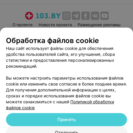
О проекте
Новости проекта
Размещение рекламы
Медицинский маркетинг
Публичный договор
Обработка файлов cookie
Пользовательское соглашение
Способы оплаты
Наш сайт использует файлы cookie для обеспечения
Вакансии
Партнеры
удобства пользователей сайта, его улучшения, сбора
Написать руководителю 103.by
статистики и предоставления персонализированных
рекомендаций.
Написать в поддержку
Персональные настройки cookie
Вы можете настроить параметры использования файлов
Обработка персональных данных
cookie или изменить свое согласие в более позднее время.
Для получения дополнительной информации о целях,
сроках и порядке использования файлов cookie вы
можете ознакомиться с нашей
Политикой обработки
файлов cookie
Принять
© 2026 ООО «Артокс Лаб», УНП 191700409
| 220012, Республика Беларусь,
г. Минск, улица Толбухина, 2, пом. 16 | help@103.by
Отклонить