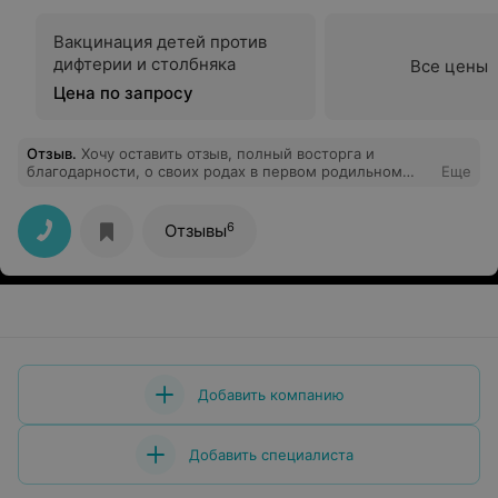
Вакцинация детей против
дифтерии и столбняка
Все цены
Цена по запросу
Отзыв
.
Хочу оставить отзыв, полный восторга и
благодарности, о своих родах в первом родильном
Еще
физиологическом отделении Лидской ЦРБ.
Безграничная благодарность всему замечательному
коллективу отделения. Весь персонал и коллектив
6
Отзывы
работают как единый, четко отлаженный механизм,
где при этом к каждой роженице относятся с
огромным сердцем, заботой и пониманием. Это
заслуга сильного лидера! Хочу выразить глубокое
уважение и признательность заведующей отделением,
замечательному врачу Анжелике Викторовне
Данильчик. Под её чутким руководством в отделении
создана атмосфера безопасности и высочайшего
профессионализма. Спасибо акушерам, врачам,
Добавить компанию
медсестрам и санитарочкам за их колоссальный труд,
за терпение, добрые слова и помощь в первые дни
материнства!
Добавить специалиста