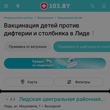
Медицинские центры
•
Вакцинация
•
Вакцинация детей
Вакцинация детей против
дифтерии и столбняка в Лиде
1
Прививка от ветрянки
Фильтры
Карта
Лидская центральная районная больница
4.3
Лида, ул. Мицкевича, 1
Выходной