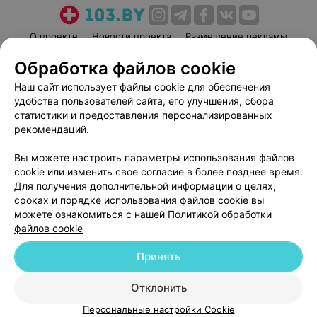
О проекте
Новости проекта
Размещение рекламы
Медицинский маркетинг
Публичный договор
Обработка файлов cookie
Пользовательское соглашение
Способы оплаты
Наш сайт использует файлы cookie для обеспечения
Вакансии
Партнеры
удобства пользователей сайта, его улучшения, сбора
статистики и предоставления персонализированных
Написать руководителю 103.by
рекомендаций.
Написать в поддержку
Персональные настройки cookie
Вы можете настроить параметры использования файлов
cookie или изменить свое согласие в более позднее время.
Обработка персональных данных
Для получения дополнительной информации о целях,
сроках и порядке использования файлов cookie вы
можете ознакомиться с нашей
Политикой обработки
файлов cookie
Принять
© 2026 ООО «Артокс Лаб», УНП 191700409
| 220012, Республика Беларусь,
Отклонить
г. Минск, улица Толбухина, 2, пом. 16 | help@103.by
Персональные настройки Cookie
Служба поддержки
+375 291212755