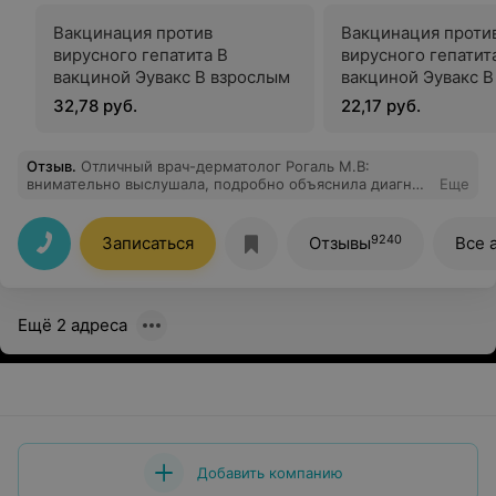
Вакцинация против
Вакцинация проти
вирусного гепатита В
вирусного гепатит
вакциной Эувакс В взрослым
вакциной Эувакс В
32,78 руб.
22,17 руб.
Отзыв
.
Отличный врач-дерматолог Рогаль М.В:
внимательно выслушала, подробно объяснила диагноз
Еще
и назначила эффективное лечение. Рекомендую.
9240
Записаться
Отзывы
Все 
Ещё 2 адреса
Добавить компанию