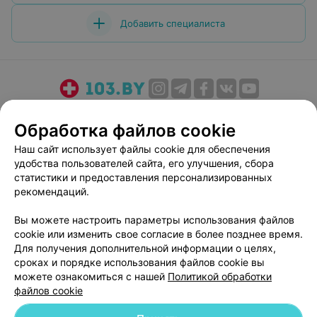
Добавить специалиста
О проекте
Новости проекта
Размещение рекламы
Обработка файлов cookie
Медицинский маркетинг
Публичный договор
Наш сайт использует файлы cookie для обеспечения
Пользовательское соглашение
Способы оплаты
удобства пользователей сайта, его улучшения, сбора
Вакансии
Партнеры
статистики и предоставления персонализированных
Написать руководителю 103.by
рекомендаций.
Написать в поддержку
Вы можете настроить параметры использования файлов
Персональные настройки cookie
cookie или изменить свое согласие в более позднее время.
Для получения дополнительной информации о целях,
Обработка персональных данных
сроках и порядке использования файлов cookie вы
можете ознакомиться с нашей
Политикой обработки
файлов cookie