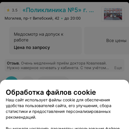
«Поликлиника №5» г. Могилев
3.5
Могилев, пр-т Витебский, 42
до 20:00
Медосмотр на допуск к
работе
Все цены
Цена по запросу
Отзыв
.
Очень медленный приём доктора Ковалевай.
Нужно наверное ночевать у кабинета. С тем учётом
Еще
что на человека отводится по 12 мин. А по факту
совсем не так.
128
Отзывы
Обработка файлов cookie
Наш сайт использует файлы cookie для обеспечения
удобства пользователей сайта, его улучшения, сбора
статистики и предоставления персонализированных
рекомендаций.
Добавить компанию
Вы можете настроить параметры использования файлов