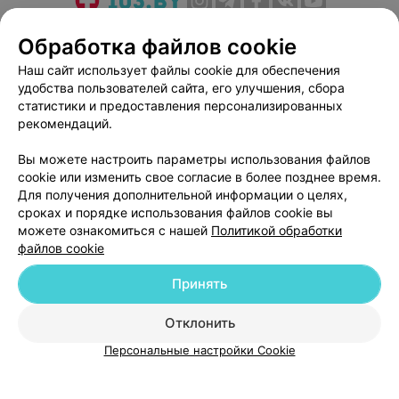
О проекте
Новости проекта
Размещение рекламы
Обработка файлов cookie
Медицинский маркетинг
Публичный договор
Наш сайт использует файлы cookie для обеспечения
Пользовательское соглашение
Способы оплаты
удобства пользователей сайта, его улучшения, сбора
Вакансии
Партнеры
статистики и предоставления персонализированных
рекомендаций.
Написать руководителю 103.by
Написать в поддержку
Вы можете настроить параметры использования файлов
cookie или изменить свое согласие в более позднее время.
Персональные настройки cookie
Для получения дополнительной информации о целях,
Обработка персональных данных
сроках и порядке использования файлов cookie вы
можете ознакомиться с нашей
Политикой обработки
файлов cookie
Принять
Отклонить
© 2026 ООО «Артокс Лаб», УНП 191700409
| 220012, Республика Беларусь,
г. Минск, улица Толбухина, 2, пом. 16 | help@103.by
Персональные настройки Cookie
Служба поддержки
+375 291212755