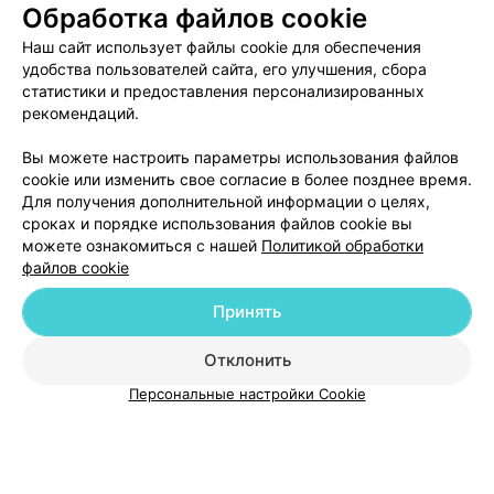
Обработка файлов cookie
Бобруйск, ул. Ульяновская, 35/31
с 08:00
Наш сайт использует файлы cookie для обеспечения
удобства пользователей сайта, его улучшения, сбора
Отзыв
.
Куракин Дмитрий Анатольевич специалист
высочайшего класса! Очень грамотный, компетентный,
Еще
статистики и предоставления персонализированных
всегда подробно все объясняет и дает необходимые
рекомендаций.
рекомендации. Спасибо!
47
Отзывы
Вы можете настроить параметры использования файлов
cookie или изменить свое согласие в более позднее время.
Для получения дополнительной информации о целях,
сроках и порядке использования файлов cookie вы
можете ознакомиться с нашей
Политикой обработки
файлов cookie
Принять
Добавить компанию
Отклонить
Добавить специалиста
Персональные настройки Cookie