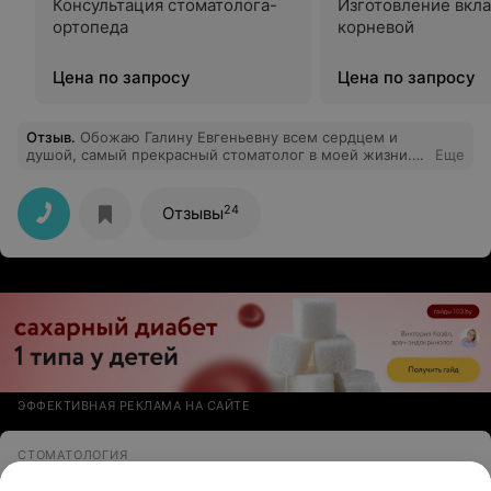
Консультация стоматолога-
Изготовление вкл
ортопеда
корневой
Цена по запросу
Цена по запросу
Отзыв
.
Обожаю Галину Евгеньевну всем сердцем и
душой, самый прекрасный стоматолог в моей жизни.
Еще
Лечение проходит всегда комфортно для меня, в
процессе всегда рассказывает что делаем, как, зачем и
почему. Специалист на своём места. Мои
24
Отзывы
благодарности
ЭФФЕКТИВНАЯ РЕКЛАМА НА САЙТЕ
СТОМАТОЛОГИЯ
Зубной ряд
4.7