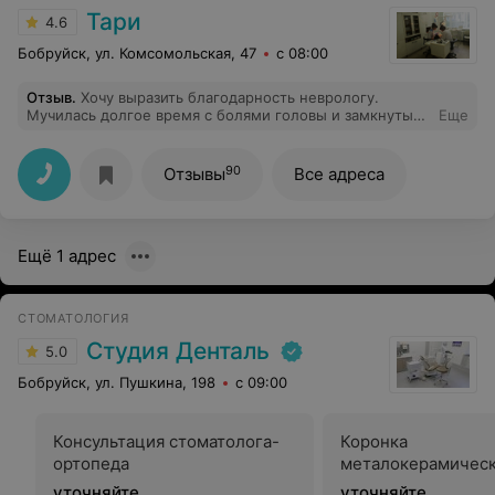
Тари
4.6
Бобруйск, ул. Комсомольская, 47
с 08:00
Отзыв
.
Хочу выразить благодарность неврологу.
Мучилась долгое время с болями головы и замкнутый
Еще
круг. В итоге можно было решить в поликлинике этот
вопрос. Будем надеяться что это все скоро закончится.
Спасибо.
90
Отзывы
Все адреса
Ещё 1 адрес
СТОМАТОЛОГИЯ
Студия Денталь
5.0
Бобруйск, ул. Пушкина, 198
с 09:00
Консультация стоматолога-
Коронка
ортопеда
металокерамичес
уточняйте
уточняйте