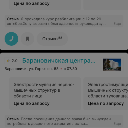
конечностей
Цена по запросу
Отзыв
.
Я проходила курс реабилитации с 12 по 29
октября.Хочу выразить благодарность руководству
Еще
санатория за организацию лечения и
отдыха,качественное питание, комфортное
проживание.Особенно хочу поблагодарить врача Габер
58
Отзывы
Ядвигу Здиславовну.Впечатления остались самые
лучшие: квалифицированный вежливый персонал,
широкий перечень услуг,уютный номер.Спасибо
всем,кто помог мне восстановиться,выражаю слова
Барановичская центральная поликлиника
благодарности медперсоналу по оказанию услуг:
2.0
грязелечение,карбокситерапия,магнитотурботрон,СМТ,УВТ,лазе
Барановичи, ул. Горького, 58
с 07:30
плавание с командой профессионалов и всем всем.
Электростимуляция нервно-
Электростимуляци
мышечных структур в
мышечных структу
области лица
области туловища,
конечностей
Цена по запросу
Цена по запросу
Отзыв
.
После посещения данного врача был вынужден
потребовать досрочного закрытия листка
Еще