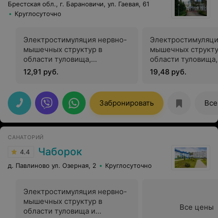
Брестская обл., г. Барановичи, ул. Гаевая, 61
Круглосуточно
Электростимуляция нервно-
Электростимуляци
мышечных структур в
мышечных структу
области туловища,
области туловища,
конечностей
конечностей (для
12,91 руб.
19,48 руб.
иностранных граж
Забронировать
Все
САНАТОРИЙ
Чаборок
4.4
д. Павлиново ул. Озерная, 2
Круглосуточно
Электростимуляция нервно-
мышечных структур в
Все цены
области туловища и