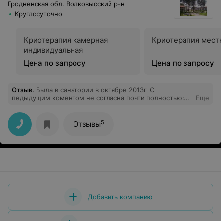
Гродненская обл. Волковысский р-н
Круглосуточно
Криотерапия камерная
Криотерапия мест
индивидуальная
Цена по запросу
Цена по запросу
Отзыв
.
Была в санатории в октябре 2013г. С
педыдущим коментом не согласна почти полностью:
Еще
питание нормальное (единственно, для мужчин,
возможно, низкокаллорийно), персонал приветливый,
доброжелательный и вполне профессиональный. Для
5
Отзывы
женщин много приятных и полезных спа-процедур. В
этом 2014г. опять постараюсь туда попасть. А вообще,
возьму на себя смелость дать совет: как Вы к людям -
так и люди к Вам.
Добавить компанию