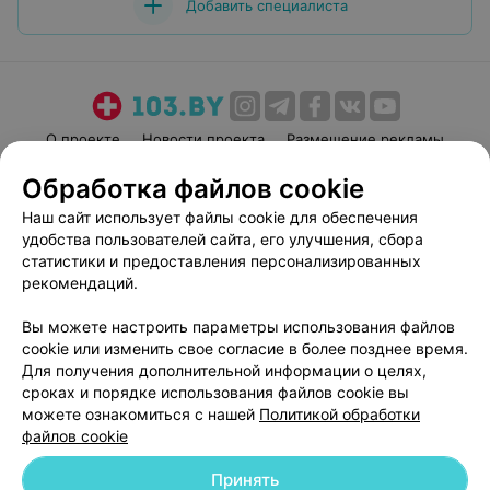
Добавить специалиста
О проекте
Новости проекта
Размещение рекламы
Медицинский маркетинг
Публичный договор
Обработка файлов cookie
Пользовательское соглашение
Способы оплаты
Наш сайт использует файлы cookie для обеспечения
Вакансии
Партнеры
удобства пользователей сайта, его улучшения, сбора
статистики и предоставления персонализированных
Написать руководителю 103.by
рекомендаций.
Написать в поддержку
Персональные настройки cookie
Вы можете настроить параметры использования файлов
cookie или изменить свое согласие в более позднее время.
Обработка персональных данных
Для получения дополнительной информации о целях,
сроках и порядке использования файлов cookie вы
можете ознакомиться с нашей
Политикой обработки
файлов cookie
Принять