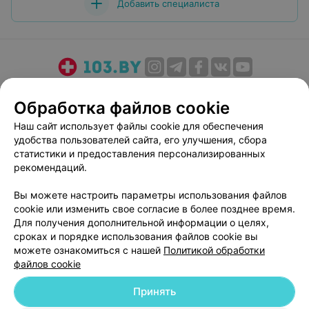
Добавить специалиста
О проекте
Новости проекта
Размещение рекламы
Обработка файлов cookie
Медицинский маркетинг
Публичный договор
Наш сайт использует файлы cookie для обеспечения
Пользовательское соглашение
Способы оплаты
удобства пользователей сайта, его улучшения, сбора
Вакансии
Партнеры
статистики и предоставления персонализированных
Написать руководителю 103.by
рекомендаций.
Написать в поддержку
Вы можете настроить параметры использования файлов
Персональные настройки cookie
cookie или изменить свое согласие в более позднее время.
Для получения дополнительной информации о целях,
Обработка персональных данных
сроках и порядке использования файлов cookie вы
можете ознакомиться с нашей
Политикой обработки
файлов cookie
Принять