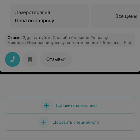
Лазеротерапия
Все цены
Цена по запросу
Отзыв
.
Здравствуйте. Спасибо большое Гл.врачу
Николаю Николаевичу за чуткое отношение к больным
Еще
людям. Дай бог ему здоровья долголетия на его не
лёгком труде. Храни вас бог Николай Николаевич.
7
Отзывы
Добавить компанию
Добавить специалиста