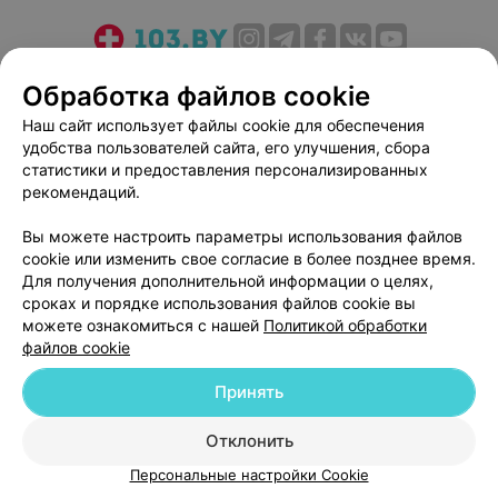
О проекте
Новости проекта
Размещение рекламы
Обработка файлов cookie
Медицинский маркетинг
Публичный договор
Наш сайт использует файлы cookie для обеспечения
Пользовательское соглашение
Способы оплаты
удобства пользователей сайта, его улучшения, сбора
Вакансии
Партнеры
статистики и предоставления персонализированных
рекомендаций.
Написать руководителю 103.by
Написать в поддержку
Вы можете настроить параметры использования файлов
cookie или изменить свое согласие в более позднее время.
Персональные настройки cookie
Для получения дополнительной информации о целях,
Обработка персональных данных
сроках и порядке использования файлов cookie вы
можете ознакомиться с нашей
Политикой обработки
файлов cookie
Принять
Отклонить
© 2026 ООО «Артокс Лаб», УНП 191700409
| 220012, Республика Беларусь,
г. Минск, улица Толбухина, 2, пом. 16 | help@103.by
Персональные настройки Cookie