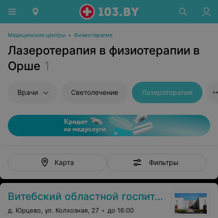
Медицинские центры
•
Физиотерапия
Лазеротерапия в физиотерапии в
Орше
1
Врачи
Светолечение
Лазеротерапия
Фильтры
Карта
Витебский областной госпиталь инвалидов ВОВ «Юрцево»
д. Юрцево, ул. Колхозная, 27
до 16:00