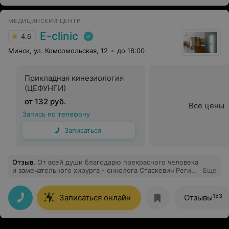
МЕДИЦИНСКИЙ ЦЕНТР
E-clinic
4.6
Минск, ул. Комсомольская, 12
до 18:00
Прикладная кинезиология
(ЦЕФУНГИ)
от 132 руб.
Все цены
Запись по телефону
Записаться
Отзыв
.
От всей души благодарю прекрасного человека
и замечательного хирурга - онколога Стаскевич Регину
Еще
Николаевну за прекрасно проделанную ею работу . В
январе 2026 года она мне удалила кератоз на спинке
носа и невус под бровью. Всё прошло настолько
153
Записаться онлайн
Отзывы
безболезненно и прекрасно , что я снова приехала к
ней же в феврале на удаление папилом кожи верхнего
века. Регина Николаевна , большое спасибо вам и
вашим золотым рукам !