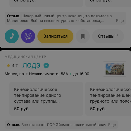
зоны
Отзыв
.
Шикарный новый центр наконец-то появился в
Малиновке. Всё на высшем уровне - обстановка,
Еще
оборудование и высокая квалификация врача, к
которому попала. Лаура Константиновна, спасибо за
профессиональный и деликатный подход. Медцентру
57
Записаться
Отзывы
Медик-плюс огромных успехов и процветания!
МЕДИЦИНСКИЙ ЦЕНТР
ЛОДЭ
4.7
Минск, пр-т Независимости, 58А
до 16:00
Кинезиологическое
Кинезиологическо
тейпирование одного
тейпирование шей
сустава или группы
грудного или пояс
мускулатуры нижней или
отдела позвоночни
50 руб.
50 руб.
верхней конечности в
травматологии
травматологии
Отзыв
.
Все отлично! ЛОР Эйсмонт правильный врач
Еще