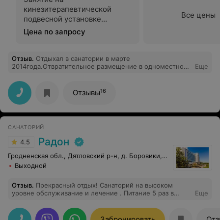
кинезитерапевтической
Все цены
подвесной установке
«Экзарта»
Цена по запросу
Отзыв
.
Отдыхал в санатории в марте
2014года.Отвратительное размещение в одноместном
Еще
номере,кровати низкие и узкие.Питание как в
советской столовой,один хлеб.Особенно неприятная
зам.глав.врача.Она думает что отдыхающие все ей
16
Отзывы
обязаны.Приходилось ждать прием более 40мин.Не
рекомендую посещать данное заведение.
САНАТОРИЙ
Радон
4.5
Гродненская обл., Дятловский р-н, д. Боровики, 10
Выходной
Отзыв
.
Прекрасный отдых! Санаторий на высоком
уровне обслуживание и лечение . Питание 5 раз в
Еще
день, кормят хорошо все вкусно хорошо подаётся.
Большое количество разных процедур по разным
видом заболевания. Мед. персонал приятный,
Забронировать
Отз