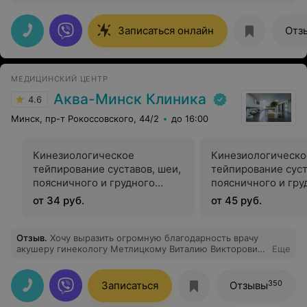
Владимирович вникает в проблему, а не просто
выписывает бумажки для вида. Спокойный, опытный
врач, всё сказал по существу и без прикрас. Помог
Записаться онлайн
Отз
разобраться с причиной болей, за что благодарен
МЕДИЦИНСКИЙ ЦЕНТР
Аква-Минск Клиника
4.6
Минск, пр-т Рокоссовского, 44/2
до 16:00
Кинезиологическое
Кинезиологическо
тейпирование суставов, шеи,
тейпирование суст
поясничного и грудного
поясничного и гру
отделов позвоночника (одна
отделов позвоночн
от 34 руб.
от 45 руб.
зона)
зоны)
Отзыв
.
Хочу выразить огромную благодарность врачу
акушеру гинекологу Метлицкому Виталию Викторовичу
Еще
и всему персоналу кто принимал участие в
проведении сложной лапароскопии по удалению
интрамурально субсерозной миомы и метропластики.
350
Записаться
Отзывы
Прошло 3 недели чувствую себя хорошо,как будто
ничего и не было.Я очень рада ,что решилась на эту