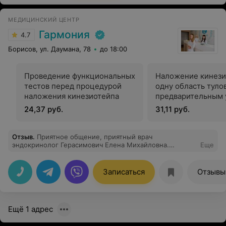
операцию, с таким врачом действительно ничего не
страшно.Виталий Викторович берегите себя и свои
МЕДИЦИНСКИЙ ЦЕНТР
золотые руки,успехов и удачи Вам!Спасибо всем за
поддержку,за позитивный настрой и профессионализм
Гармония
4.7
Борисов, ул. Даумана, 78
до 18:00
Проведение функциональных
Наложение кинези
тестов перед процедурой
одну область туло
наложения кинезиотейпа
предварительным 
волос
24,37 руб.
31,11 руб.
Отзыв
.
Приятное общение, приятный врач
эндокринолог Герасимович Елена Михайловна.
Еще
Замечательно прошел прием.
Записаться
Отзывы
Ещё 1 адрес