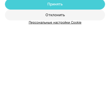
Принять
Добавить специалиста
Отклонить
Персональные настройки Cookie
О проекте
Новости проекта
Размещение рекламы
Медицинский маркетинг
Публичный договор
Пользовательское соглашение
Способы оплаты
Вакансии
Партнеры
Написать руководителю 103.by
Написать в поддержку
Персональные настройки cookie
Обработка персональных данных