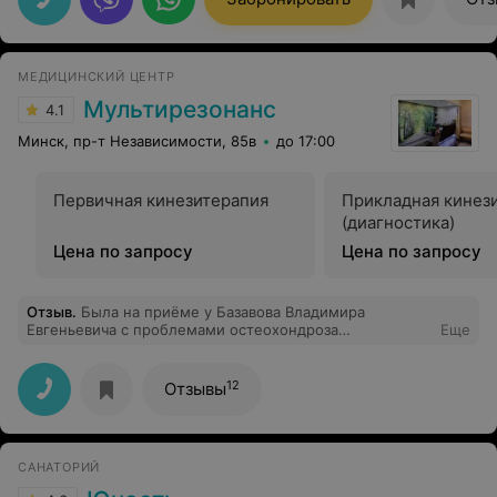
общительный, дружелюбный. Номер удобный но
маловат(тесновато). Прибывания в санатории плавное
и мелодичное. В свободное время можно прогуляться
как по лесном массиву так вдоль водоёма на котором
МЕДИЦИНСКИЙ ЦЕНТР
плавают утки и не прочь полакомиться с ваших рук.
Мультирезонанс
4.1
Минск, пр-т Независимости, 85в
до 17:00
Первичная кинезитерапия
Прикладная кинез
(диагностика)
Цена по запросу
Цена по запросу
Отзыв
.
Была на приёме у Базавова Владимира
Евгеньевича с проблемами остеохондроза
Еще
позвоночника, это замечательный доктор. Грамотные
манипуляции при осмотре и позитивное общение.
Сама чувствую, как спина распрямилась и стало легче
12
Отзывы
дышать. Спасибо Владимиру Евгеньевичу! Также
получила рекомендации дальнейшего поддержания
здоровья. Рекомендую!
САНАТОРИЙ