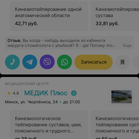
Кинезиотейпирование одной
Кинезиотейпирова
анатомический области
сустава
42,71 руб.
33,81 руб.
Отзыв
.
Вы когда - нибудь выходили из кабинета
хирурга-стоматолога с улыбкой? Я - да! Потому что
Еще
хирург - Екатерина Валерьевна Климович. Не было
боли, не было дискомфорта, не было страшного звука
скрипящей и разрушающейся челюсти (есть с чем
Записаться
сравнить). Проделана просто ювелирная работа!
Спасибо огромное! Спасибо всему коллективу
клиники! Как всегда безупречны!
МЕДИЦИНСКИЙ ЦЕНТР
МЕДИК Плюс
4.8
Минск, ул. Чюрлёниса, 24
до 21:00
Кинезиологическое
Кинезиологическо
тейпирование суставов, шеи,
тейпирование суст
поясничного и грудного
поясничного и гру
отделов позвоночника, 1 зона
отделов позвоночн
от 38 руб.
от 50 руб.