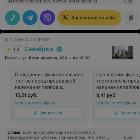
неврологу Короткому Антону Антоновичу за
Еще
своевременное и очень профессионально оказанную
помощь. Буду всем рекомендовать!
Записаться онлайн
МЕДИЦИНСКИЙ ЦЕНТР
Семёрка
4.9
Гомель, ул. Каменщикова, 42А
до 18:00
Проведение функциональных
Проведение функ
тестов перед процедурой
тестов после про
наложения тейпов в
наложения тейпов
травматологии
травматологии
15,21 руб.
8,41 руб.
Запись по телефону
Запись по телефону
Записаться
Записать
Отзыв
.
Был на консультации из-за болей в
тазобедренном суставе. Понравилось, что Олег
Еще