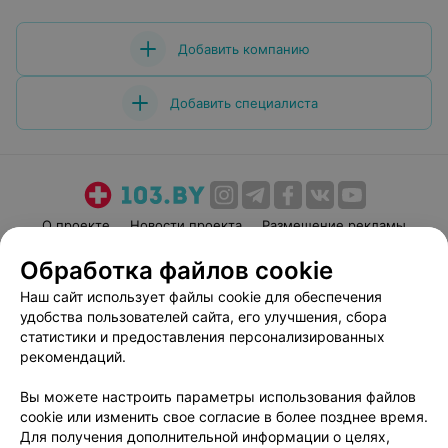
огромное,доктор!!!
Добавить компанию
Добавить специалиста
О проекте
Новости проекта
Размещение рекламы
Медицинский маркетинг
Публичный договор
Обработка файлов cookie
Пользовательское соглашение
Способы оплаты
Наш сайт использует файлы cookie для обеспечения
Вакансии
Партнеры
удобства пользователей сайта, его улучшения, сбора
статистики и предоставления персонализированных
Написать руководителю 103.by
рекомендаций.
Написать в поддержку
Персональные настройки cookie
Вы можете настроить параметры использования файлов
cookie или изменить свое согласие в более позднее время.
Обработка персональных данных
Для получения дополнительной информации о целях,