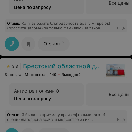
Все цены
Цена по запросу
Отзыв
.
Хочу выразить благодарность врачу Андреюк!
(простите запомнила только фамилию) за такое
Еще
подробное объяснение и комментарии по поводу
холтеровского мониторирования!!! С теплой улыбкой
отвечала на все мои вопросы!!! Благодарю Сразу
10
Отзывы
видно,человек на своем месте!!! Проводила
холтеровское мониторирование в ЦГБ!
Брестский областной диспансер спортивной медицины
3.3
Брест, ул. Московская, 149
Выходной
Антистрептолизин О
Все цены
Цена по запросу
Отзыв
.
Я была на приеме у врача офтальмолога. И
очень благодарна врачу и медсестре за их
Еще
профессионализм, обращение к пациентам. Спасибо
им большое за их труд.