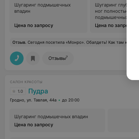
Шугаринг подмышечных
Шугаринг глубоког
впадин
ног полностью +
подмышечных впа
Цена по запросу
Цена по запросу
Отзыв
.
Сегодня посетила «Монро». Обалдеть! Как там красиво! Просто потрясающе стильно. Не удержалась, чтобы не сфотографироваться. И прическу мне забомбили классную. Я, конечно, дама красивая, но с такой прической просто неотразимая стала. Не устаю 
7
Отзывы
САЛОН КРАСОТЫ
Пудра
1.0
Гродно, ул. Тавлая, 44а
до 20:00
Шугаринг подмышечных впадин
Цена по запросу