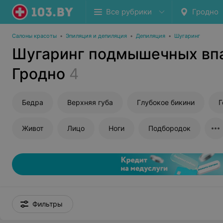
Все рубрики
Гродно
Салоны красоты
•
Эпиляция и депиляция
•
Депиляция
•
Шугаринг
Шугаринг подмышечных вп
Гродно
4
Бедра
Верхняя губа
Глубокое бикини
Г
Живот
Лицо
Ноги
Подбородок
Фильтры