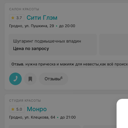
САЛОН КРАСОТЫ
Сити Глэм
3.7
Гродно, ул. Пушкина, 29
до 20:00
Шугаринг подмышечных впадин
Цена по запросу
Отзыв
.
нужна прическа и макияж для невесты,как всё проис
6
Отзывы
СТУДИЯ КРАСОТЫ
Монро
5.0
Гродно, ул. Клецкова, 64
до 21:00