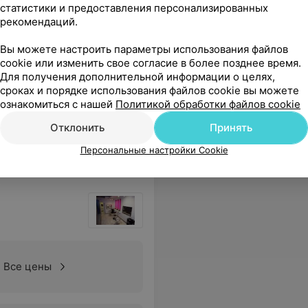
статистики и предоставления персонализированных
о бикини +
рекомендаций.
Все цены
дин
Вы можете настроить параметры использования файлов
cookie или изменить свое согласие в более позднее время.
Для получения дополнительной информации о целях,
сроках и порядке использования файлов cookie вы можете
любоваться в зеркале. Оказывается, для счастья женщине так немного надо. Полчаса времени — и ты Монро!
Еще
ознакомиться с нашей
Политикой обработки файлов cookie
Отклонить
Принять
Персональные настройки Cookie
Все цены