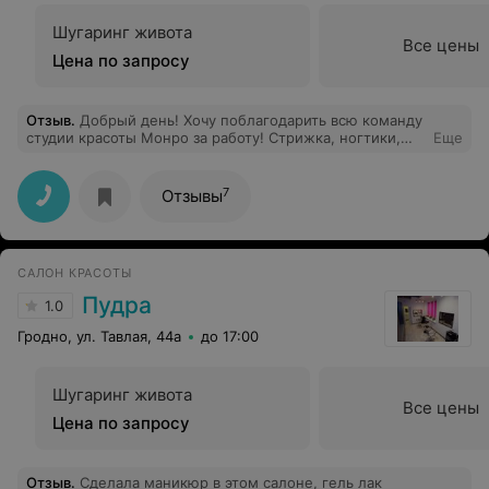
Шугаринг живота
Все цены
Цена по запросу
Отзыв
.
Добрый день! Хочу поблагодарить всю команду
студии красоты Монро за работу! Стрижка, ногтики,
Еще
лечение волос и лица было выполнено на отлично! Я
очень рада, что Вы открылись, Вас можно и нужно
рекомендовать всем, кто за качество, сервис и
7
Отзывы
комфорт!
САЛОН КРАСОТЫ
Пудра
1.0
Гродно, ул. Тавлая, 44а
до 17:00
Шугаринг живота
Все цены
Цена по запросу
Отзыв
.
Сделала маникюр в этом салоне, гель лак