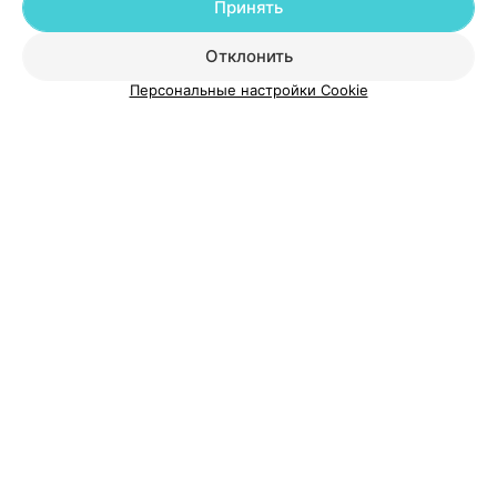
Принять
О проекте
Новости проекта
Размещение рекламы
Отклонить
Медицинский маркетинг
Публичный договор
Персональные настройки Cookie
Пользовательское соглашение
Способы оплаты
Вакансии
Партнеры
Написать руководителю 103.by
Написать в поддержку
Персональные настройки cookie
Обработка персональных данных
© 2026 ООО «Артокс Лаб», УНП 191700409
| 220012, Республика Беларусь,
г. Минск, улица Толбухина, 2, пом. 16 | help@103.by
Служба поддержки
+375 291212755