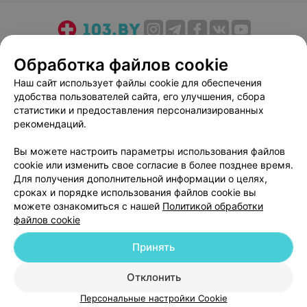
О проекте
Новости проекта
Размещение рекламы
Обработка файлов cookie
Медицинский маркетинг
Публичный договор
Наш сайт использует файлы cookie для обеспечения
Пользовательское соглашение
Способы оплаты
удобства пользователей сайта, его улучшения, сбора
Вакансии
Партнеры
статистики и предоставления персонализированных
рекомендаций.
Написать руководителю 103.by
Написать в поддержку
Вы можете настроить параметры использования файлов
cookie или изменить свое согласие в более позднее время.
Персональные настройки cookie
Для получения дополнительной информации о целях,
Обработка персональных данных
сроках и порядке использования файлов cookie вы
можете ознакомиться с нашей
Политикой обработки
файлов cookie
Принять
Отклонить
© 2026 ООО «Артокс Лаб», УНП 191700409
| 220012, Республика Беларусь,
г. Минск, улица Толбухина, 2, пом. 16 | help@103.by
Персональные настройки Cookie