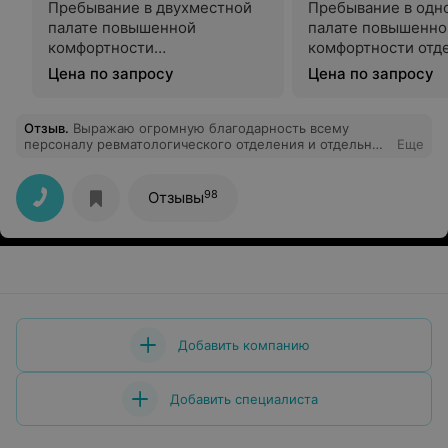
Пребывание в двухместной
Пребывание в одн
палате повышенной
палате повышенно
комфортности
комфортности отд
ортопедического отделения
травматологии №3
Цена по запросу
Цена по запросу
№401
Отзыв
.
Выражаю огромную благодарность всему
персоналу ревматологического отделения и отдельно
Еще
заведующей ревматологического отделения Ольге
Николаевне Махнач! Спасибо, что есть такие
профессионалы своего дела и неравнодушные люди в
98
Отзывы
медицине.
Добавить компанию
Добавить специалиста