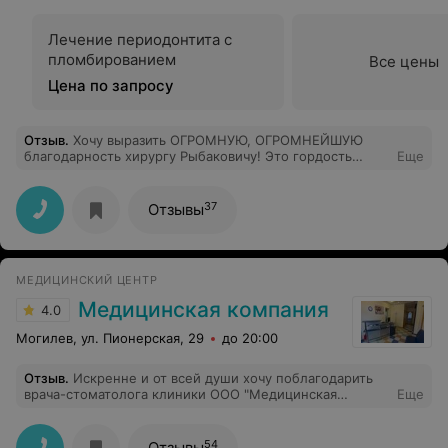
Лечение периодонтита с
пломбированием
Все цены
Цена по запросу
Отзыв
.
Хочу выразить ОГРОМНУЮ, ОГРОМНЕЙШУЮ
благодарность хирургу Рыбаковичу! Это гордость
Еще
Вашего центра в частности и стоматологии Могилева в
целом!! Таким и должен быть настоящий врач! Не
побоюсь сказать, что таких профессионалов, как он
37
Отзывы
больше нет!!!! Крепкого здоровья, прекрасный
доктор!!!
МЕДИЦИНСКИЙ ЦЕНТР
Медицинская компания
4.0
Могилев, ул. Пионерская, 29
до 20:00
Отзыв
.
Искренне и от всей души хочу поблагодарить
врача-стоматолога клиники ООО "Медицинская
Еще
Компания" Александра Валерьевича Христинина за
высокий профессионализм в работе, а самое главное-
за доброе отношение к своим пациентам. Александр
54
Отзывы