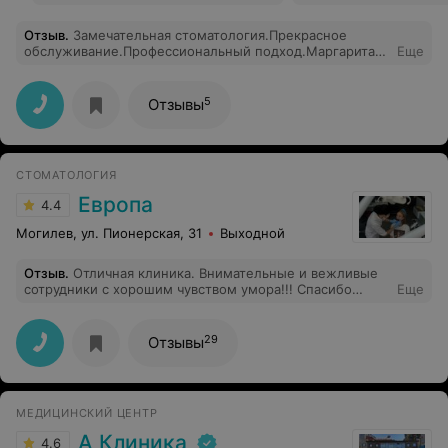
Отзыв
.
Замечательная стоматология.Прекрасное
обслуживание.Профессиональный подход.Маргарита
Еще
Игоревна очень чуткий и отличный врач. Качественные
материалы и индивидуальный подход к каждому
клиенту.Цены доступные Я очень довольна ,теперь
5
Отзывы
всем советую.Здоровья вам и успехов во всех
начинаниях.)))Спасибо вам огромное за ваш труд.)))
СТОМАТОЛОГИЯ
Европа
4.4
Могилев, ул. Пионерская, 31
Выходной
Отзыв
.
Отличная клиника. Внимательные и вежливые
сотрудники с хорошим чувством умора!!! Спасибо
Еще
Александру Дмитриевичу,все мои проблемы и
терапевтические и ортопедические были решены с
высоким профессионализмом! Теперь только к вам!!!
29
Отзывы
МЕДИЦИНСКИЙ ЦЕНТР
А Клиника
4.6