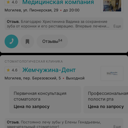
Медицинская компания
4.0
Могилев, ул. Пионерская, 29
до 20:00
Отзыв
.
Благодарю Христинина Вадима за сохранение
зуба от коронки и его реставрацию. Впервые лечение
Еще
зубов прошло с внутренним спокойствием и под
приятную музыку. Осталось приятное послевкусие
после посещения, муж, услышав мое мнение, также
54
Отзывы
записался.
СТОМАТОЛОГИЧЕСКАЯ КЛИНИКА
Жемчужина-Дент
4.6
Могилев, пер. Березовский, 5
Выходной
Первичная консультация
Профессиональная
стоматолога
полости рта
Цена по запросу
Цена по запросу
Отзыв
.
Постоянно лечу зубы у Елены Генадьевны,
замечательный стоматолог!
Еще