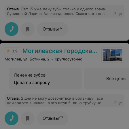
Отзыв
.
Лет 15 уже лечу зубы только у одного врача-
Суриковой Ларисы Александровны. Сказать,что она
Еще
врач от бога- ничего не сказать. Лечит зубы настолько
качественно и быстро,что поход к ней-это не пытка
(до нее очень боялся стоматологов), а радость. Короче
37
Отзывы
просто умница, красавица и Врач с большой буквы. А
сегодня пришел к ней на прием и попросил совета где
и у кого лучше вырвать восьмерку. Посоветовала
Рыбаковича. До этого никогда зубы не вырывал,
Могилевская городская больница скорой медицинской помощи
поэтому когда шел очень боялся..... и зря..... укол, 5
3.9
минут ожидания пока возьмется анестезия и через 30
Могилев, ул. Боткина, 2
Круглосуточно
сек зуб был удален без малейшей боли. Поэтому
спасибо огромное и хирургу-стоматологу Рыбаковичу.
Здоровья Вам и благодарных пациентов. Огромное
спасибо
Лечение зубов
Все цены
Цена по запросу
Отзыв
.
2 дня не могу дозвониться в больницу , все
номера что я нашла , а это штук 5, лиьо трубку не
Еще
поднимают,либо но ер недоступен
26
Отзывы