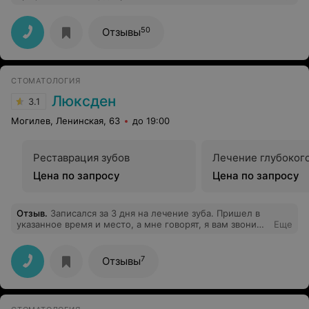
отношение к своей работе, за внимательное и
деликатное отношение к пациентам, за качественное
лечение. Большое спасибо.
50
Отзывы
СТОМАТОЛОГИЯ
Люксден
3.1
Могилев, Ленинская, 63
до 19:00
Реставрация зубов
Лечение глубоког
Цена по запросу
Цена по запросу
Отзыв
.
Записался за 3 дня на лечение зуба. Пришел в
указанное время и место, а мне говорят, я вам звонила
Еще
и вы переписались на другое число. Естественно, мне
никто не звонил и я никуда не переписывался. В итоге
никто лечить меня не стал, потому что место мое уже
7
Отзывы
занято. Белорусский сервис! Браво!