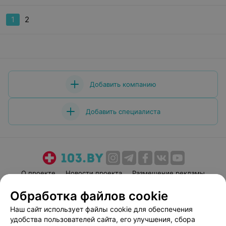
1
2
Добавить компанию
Добавить специалиста
О проекте
Новости проекта
Размещение рекламы
Медицинский маркетинг
Публичный договор
Обработка файлов cookie
Пользовательское соглашение
Способы оплаты
Наш сайт использует файлы cookie для обеспечения
Вакансии
Партнеры
удобства пользователей сайта, его улучшения, сбора