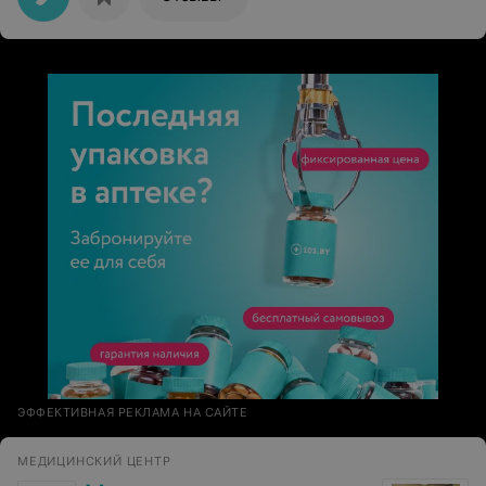
Прудниченко О.П. и врачу-стоматологу-ортопеду
Ильюшкину С.В., зав. лечебно-ортопедическим
отделением №1 Толпыго А.С. Здоровья Вам и
терпения! Новых творческих успехов в освоении
современных медицинских технологий!
ЭФФЕКТИВНАЯ РЕКЛАМА НА САЙТЕ
МЕДИЦИНСКИЙ ЦЕНТР