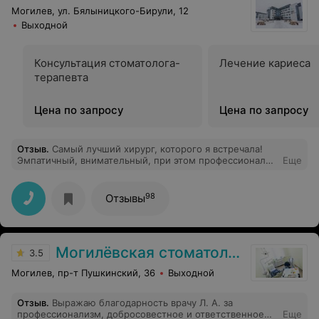
Могилев, ул. Бялыницкого-Бирули, 12
Выходной
Консультация стоматолога-
Лечение кариеса
терапевта
Цена по запросу
Цена по запросу
Отзыв
.
Самый лучший хирург, которого я встречала!
Эмпатичный, внимательный, при этом профессионал
Еще
своего дела!Мне кажется, таких врачей один на
миллион! Спасибо большое Илье Юрьевичу, вообще
не думала, что операции могут проходить так легко и
98
Отзывы
комфортно!
Могилёвская стоматологическая поликлиника № 2
3.5
Могилев, пр-т Пушкинский, 36
Выходной
Отзыв
.
Выражаю благодарность врачу Л. А. за
профессионализм, добросовестное и ответственное
Еще