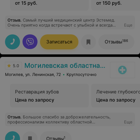
от 15 руб.
от 150 руб.
Отзыв
.
Самый лучший медицинский центр Эстемед.
Очень приятно когда встречают с улыбкой и всегда
Еще
готовы помочь. Посетила врача стоматолога Цедик.
Очень приятная внимательная. Все сделала на высшем
уровне. А самое главное что я больше не боюсь
186
Записаться
Отзывы
врачей. Так же не однократно посещала специалиста
подолога Гуторову очень вежливая. И самое главное
хороший специалист. Хочу пожелать центру
процветания и лучших специалистов!!
Могилевская областная стоматологическая поликлиника
5.0
Могилев, ул. Ленинская, 72
Круглосуточно
Реставрация зубов
Лечение глубоког
Цена по запросу
Цена по запросу
Отзыв
.
Большое спасибо за доброжелательность,
профессионализм коллективу областной
Еще
стоматологической поликлиники г. Могилёва во главе
с Ковалевской Аллой Васильевной, а также моим
лечащим врачам: врачу-стоматологу-терапевту
1
Отзывы