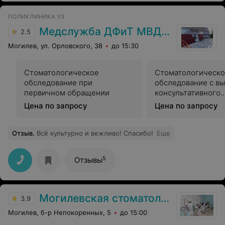
ПОЛИКЛИНИКА УЗ
Медслужба ДФиТ МВД РБ Могилева
2.5
Могилев, ул. Орловского, 38
до 15:30
Стоматологическое
Стоматологическ
обследование при
обследование с в
первичном обращении
консультативного
заключения
Цена по запросу
Цена по запросу
Отзыв
.
Всё культурно и вежливо! Спасибо!
Еще
5
Отзывы
Могилевская стоматологическая поликлиника
3.9
Могилев, б-р Непокоренных, 5
до 15:00