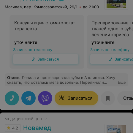
Могилев, пер. Комиссариатский, 29/1
до 21:00
Консультация стоматолога-
Препарирование т
терапевта
тканей одного зуб
лечении кариеса
уточняйте
уточняйте
Запись по телефону
Запись по телефону
Записаться
Записать
Отзыв
.
Лечила и протезировпла зубы в А клиника. Хочу
сказать, что осталась мега довольна. Переличили
Еще
сложнейший зуб (доктор Абрамович) ,а Киндрук А.А.
сделал коронки которые не отличить от своих зубов.
Девочки администраторы вежливые,
Записаться
Отз
доброжелательные. Одним словом профессионалы!!!!
МЕДИЦИНСКИЙ ЦЕНТР
Новамед
4.2