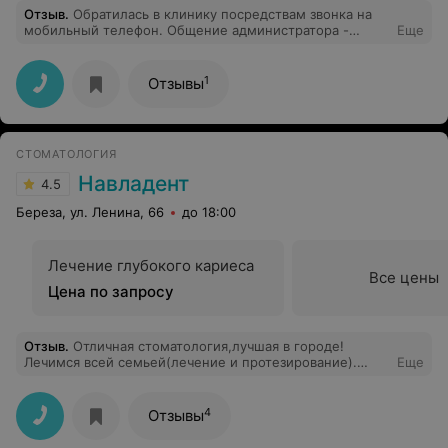
Отзыв
.
Обратилась в клинику посредствам звонка на
мобильный телефон. Общение администратора -
Еще
никакое, от слова совсем. Если клиника настроена на
привлечение клиентов, то соответственно и общение
администраторов должно быть соответствующее,
1
Отзывы
должны клиенту представится и поинтересоваться
какие услуги ему необходимо оказать, предложить
варианты записи к специалисту, а не говорить в трубку
"я занята, не могу говорить, у меня много людей".
СТОМАТОЛОГИЯ
Очень разочарована сервисом медцентра.
Навладент
4.5
Береза, ул. Ленина, 66
до 18:00
Лечение глубокого кариеса
Все цены
Цена по запросу
Отзыв
.
Отличная стоматология,лучшая в городе!
Лечимся всей семьей(лечение и протезирование).
Еще
Недавно спасли мой зуб от удаления
4
Отзывы