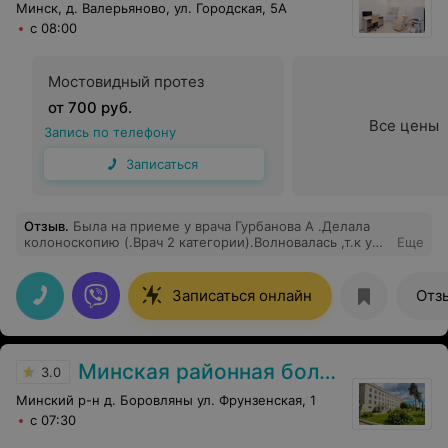
Минск, д. Валерьяново, ул. Городская, 5А
с 08:00
Мостовидный протез
от 700 руб.
Все цены
Запись по телефону
Записаться
Отзыв
.
Была на приеме у врача Гурбанова А .Делала
колоноскопию (.Врач 2 категории).Волновалась ,т.к у
Еще
врача небольшой опыт .Перенесла визит на другое
время ,как сказали к профессору .В итоге приехала в
другое время,к другому врачу .А там снова ГурбановаА
Записаться онлайн
Отз
.( Минус рецепшину за то ,что неточную информацию
дают) Но Гурбанова оказалась очень
доброжелательным,внимательным человеком .Все
прошло хорошо .Врачу спасибо
Минская районная больница
3.0
Минский р-н д. Боровляны ул. Фрунзенская, 1
с 07:30