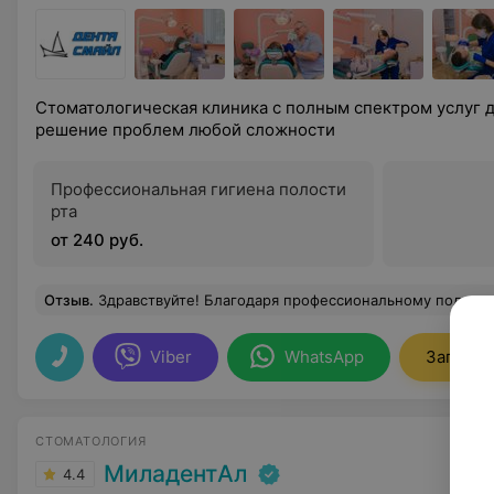
Стоматологическая клиника с полным спектром услуг д
решение проблем любой сложности
Профессиональная гигиена полости
рта
от 240 руб.
Отзыв
.
Здравствуйте! Благодаря профессиональному подходу администратора Радюк Татьяны Александровны возникло желание познакомится с уютной обстановкой стоматологии "Дента Смайл",а в частности с замечательным человеком, доктором Цырусь Алексеем Михайловичем. Алексей Михайлович в кротчайшие сроки и адекватную цену усове
Viber
WhatsApp
Записат
СТОМАТОЛОГИЯ
МиладентАл
4.4