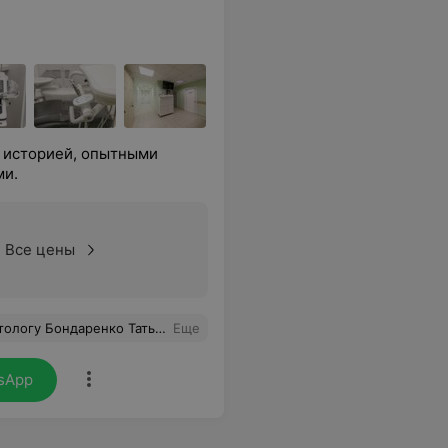
 историей, опытными
ми.
Все цены
сталась в полном восторге от посещения стоматологической клиники 3 Дантиста!
Еще
sApp