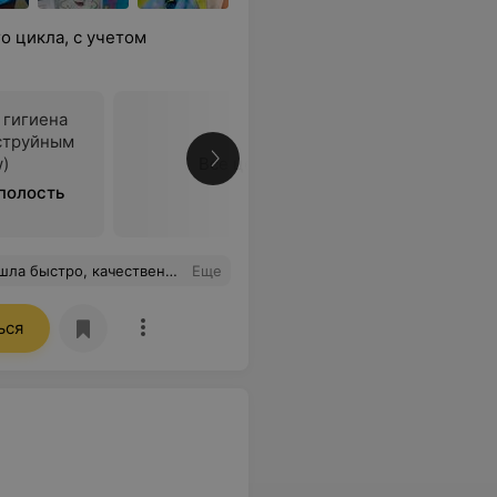
 цикла, с учетом
 гигиена
оструйным
w)
Все цены
 полость
нь приятно находиться в такой атмосфере. Планирую и дальше обращаться к ним за помощью
Еще
ься