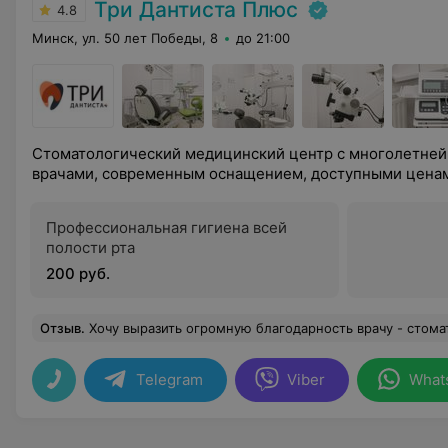
Три Дантиста Плюс
4.8
Минск, ул. 50 лет Победы, 8
до 21:00
Стоматологический медицинский центр с многолетней
врачами, современным оснащением, доступными цена
Профессиональная гигиена всей
полости рта
200 руб.
Отзыв
.
Хочу выразить огромную благодарность врачу - стоматологу Бондаренко Татьяне Игоревне и её Ассистенту за профессионализм и золотые ручки! Работают быстро, чётко, аккуратно, я о
Telegram
Viber
What