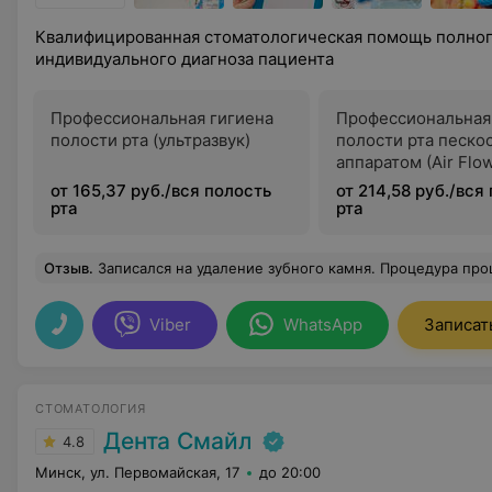
Квалифицированная стоматологическая помощь полного
индивидуального диагноза пациента
Профессиональная гигиена
Профессиональная
полости рта (ультразвук)
полости рта песк
аппаратом (Air Flo
от 165,37 руб./вся полость
от 214,58 руб./вся
рта
рта
Отзыв
.
Записался на удаление зубного камня. Процедура прошла быстро, качественно, результатом доволен. Обратил внимание на то, как Дмитрий Анатольевич чутко обращаться не только с пациентами, но с коллегами. Оче
Viber
WhatsApp
Записат
СТОМАТОЛОГИЯ
Дента Смайл
4.8
Минск, ул. Первомайская, 17
до 20:00