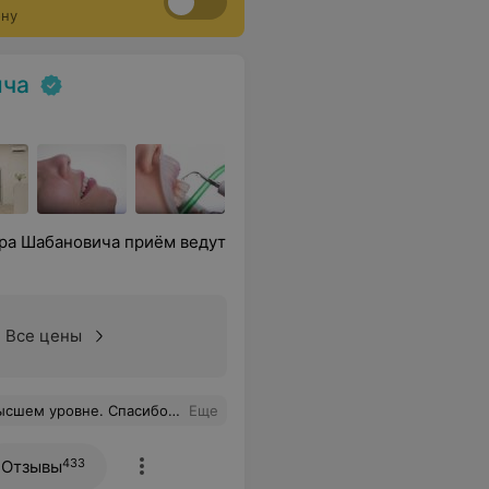
ону
ича
ра Шабановича приём ведут
Все цены
. Спасибо Марине Дмитриевне.
Еще
433
Отзывы