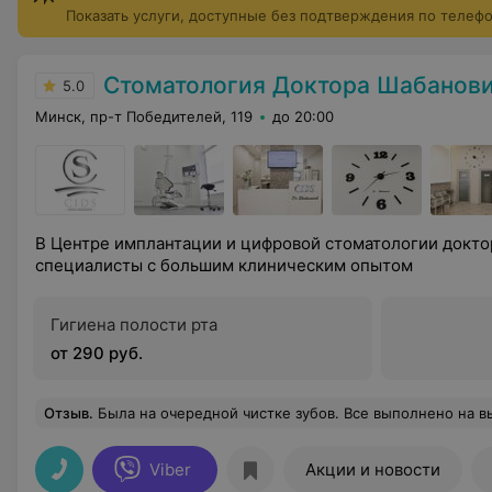
Показать услуги, доступные без подтверждения по телеф
Стоматология Доктора Шабанов
5.0
Минск, пр-т Победителей, 119
до 20:00
В Центре имплантации и цифровой стоматологии докто
специалисты с большим клиническим опытом
Гигиена полости рта
от 290 руб.
Отзыв
.
Была на очередной чистке зубов. Все выполнено на высшем уровне
Viber
Акции и новости