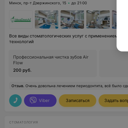
Минск, пр-т Дзержинского, 15
до 21:00
Все виды стоматологических услуг с применением сов
технологий
Профессиональная чистка зубов Air
Flow
200 руб.
Отзыв
.
Очень довольна лечением периодонтита, всё было сделано на высоком профессиональном уровне врачом Селезнёвой Александрой Сергеевно
Viber
Записаться
Задать воп
СТОМАТОЛОГИЯ