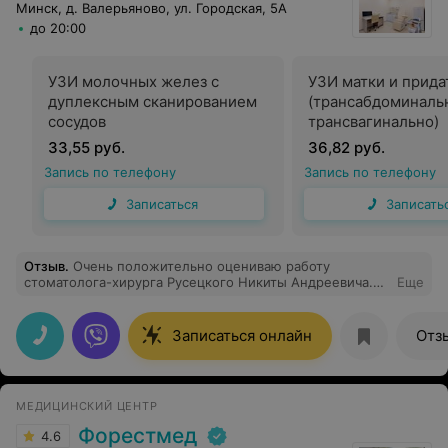
Минск, д. Валерьяново, ул. Городская, 5А
до 20:00
УЗИ молочных желез с
УЗИ матки и прида
дуплексным сканированием
(трансабдоминаль
сосудов
трансвагинально)
33,55 руб.
36,82 руб.
Запись по телефону
Запись по телефону
Записаться
Записать
Отзыв
.
Очень положительно оцениваю работу
стоматолога-хирурга Русецкого Никиты Андреевича.
Еще
Пришла на удаление 8. Причем перед этим в платном
кабинете 12 гор поликлиники мне ничего не удалили,
сославшись на нехватку времени приема. Читать
Записаться онлайн
Отз
нехватку знаний у принимающего врача (даже снимок
нормально прочесть не смог). И тут в
противоположность Н.А. сразу все рассказал по
снимку, причину беспокойства, с радостью по моей
МЕДИЦИНСКИЙ ЦЕНТР
просьбе удалил сразу 2 восьмерки. Все прошло
быстро, безболезненно, в дружелюбной атмосфере (за
Форестмед
4.6
час минус 2 зуба тупости). Дал рекомендации