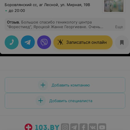
(письменные) на восстановительный период. Даже
Боровлянский сс, аг Лесной, ул. Мирная, 19В
заранее по стоимости сориентировал. Меня очень
до 20:00
радует, что наконец я знаю к какому хирургу
обращаться в случае необходимости.
Отзыв
.
Большое спасибо геникологу центра
"Форестмед", Яроцкой Жанне Георгиевне. Очень
Еще
внимательный и квалифицированный врач.
Записаться онлайн
Добавить компанию
Добавить специалиста