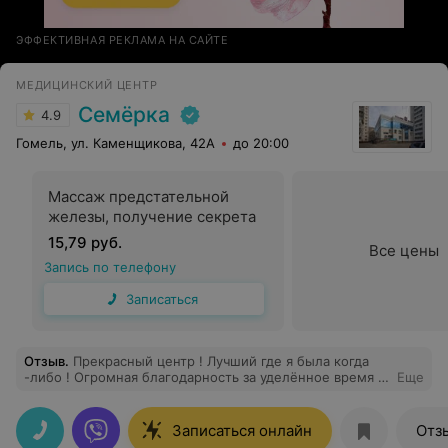
ЭФФЕКТИВНАЯ РЕКЛАМА НА САЙТЕ
МЕДИЦИНСКИЙ ЦЕНТР
Семёрка
4.9
Гомель, ул. Каменщикова, 42А
до 20:00
Массаж предстательной
железы, получение секрета
15,79 руб.
Все цены
Запись по телефону
Записаться
Отзыв
.
Прекрасный центр ! Лучший где я была когда
-либо ! Огромная благодарность за уделённое время и
Еще
развёрнутую консультацию .
Записаться онлайн
Отз