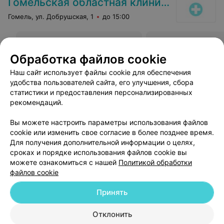
Гомельская областная клиническая психиатрическая больница
Гомель, ул. Добрушская, 1
до 15:00
Лазеротерапия
Все цены
Обработка файлов cookie
Цена по запросу
Наш сайт использует файлы cookie для обеспечения
удобства пользователей сайта, его улучшения, сбора
Отзыв
.
В данном медицинском заведении не способны
статистики и предоставления персонализированных
организовать элементарное. Я попал туда в качестве
Еще
призывника. На момент моего визита отсутствовало
рекомендаций.
личное дело. Должностное лицо по фамилии
дымников пс заявило, чтобы я па ехал в военкомат
1
Отзывы
Вы можете настроить параметры использования файлов
взял личное дело и привез ему. У меня в повестке
cookie или изменить свое согласие в более позднее время.
было указано дата и время явки при себе иметь
паспорт. При этом обстоятельстве возник конфликт. В
Для получения дополнительной информации о целях,
общем потом данное должностное лицо проводило
сроках и порядке использования файлов cookie вы
свое исследование, в итоге которого я стал
можете ознакомиться с нашей
Политикой обработки
"психопатом". Так как я себя не считаю ''психопатом" на
файлов cookie
эту медицинскую кантору подал в суд.
Принять
Добавить компанию
Отклонить
Добавить специалиста