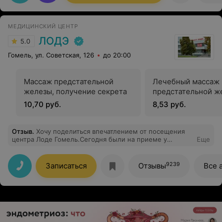
МЕДИЦИНСКИЙ ЦЕНТР
ЛОДЭ
5.0
Гомель, ул. Советская, 126
до 20:00
Массаж предстательной
Лечебный массаж
железы, получение секрета
предстательной ж
10,70 руб.
8,53 руб.
Отзыв
.
Хочу поделиться впечатлением от посещения
центра Лоде Гомель.Сегодня были на приеме у
Еще
отоларинголога Леонова Елена Игоревна.Очень
внимательна,расспросила о всем что
беспокоит,провела очень аккуратно с улыбкой осмотр
9239
Записаться
Отзывы
Все 
так что ребенок не испугался,поставила диагноз и
назначила лечение учитывая все особенности
ребенка,спасибо за теплый прием теперь только к
ней.