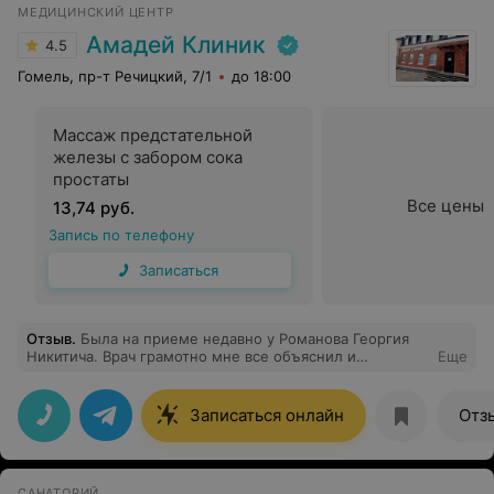
МЕДИЦИНСКИЙ ЦЕНТР
Амадей Клиник
4.5
Гомель, пр-т Речицкий, 7/1
до 18:00
Массаж предстательной
железы с забором сока
простаты
Все цены
13,74 руб.
Запись по телефону
Записаться
Отзыв
.
Была на приеме недавно у Романова Георгия
Никитича. Врач грамотно мне все объяснил и
Еще
рассказал по поводу моей ситуации, я была приятно
удивлена такому подходу к пациенту. Буду обращаться
еще раз. Квалифицированный специалист и очень
Записаться онлайн
Отз
приятный доктор. Осталась под приятным
впечатлением. Рекомендую.
САНАТОРИЙ