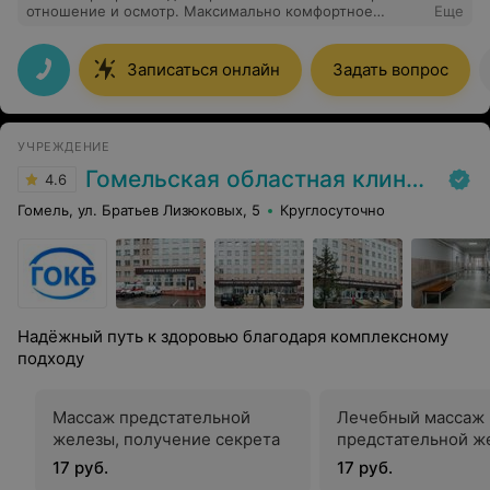
отношение и осмотр. Максимально комфортное
Еще
ощущение на приеме. Все четко и понятно объясняет.
Теперь буду обращаться только к этому доктору
Записаться онлайн
Задать вопрос
УЧРЕЖДЕНИЕ
Гомельская областная клиническая больница
4.6
Гомель, ул. Братьев Лизюковых, 5
Круглосуточно
Надёжный путь к здоровью благодаря комплексному
подходу
Массаж предстательной
Лечебный массаж
железы, получение секрета
предстательной ж
17 руб.
17 руб.