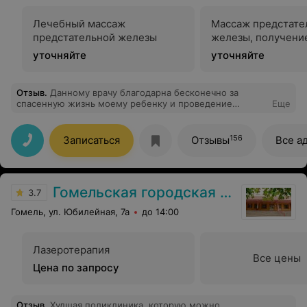
старательный,хороший и здоровый Благодарим от
чистого сердца сотрудников столовой- девочки
Лечебный массаж
Массаж предстате
наидобрейшие, вкусно- отлично! Колесникова О.,
Козлова Я., Кусенкова В., Сазонова А.
предстательной железы
железы, получени
уточняйте
уточняйте
Отзыв
.
Данному врачу благодарна бесконечно за
спасенную жизнь моему ребенку и проведение
Еще
сложнейшей операции, спасибо огромное вам,и
конечно же очень рекомендую к обращению к
данному врачу.
156
Записаться
Отзывы
Все а
Гомельская городская клиническая поликлиника №7
3.7
Гомель, ул. Юбилейная, 7а
до 14:00
Лазеротерапия
Все цены
Цена по запросу
Отзыв
.
Худшая поликлиника, которую можно