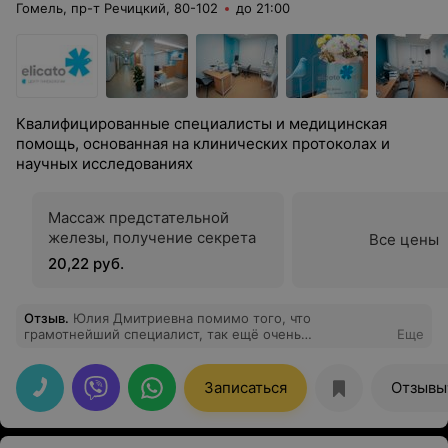
Гомель, пр-т Речицкий, 80-102
до 21:00
Квалифицированные специалисты и медицинская
помощь, основанная на клинических протоколах и
научных исследованиях
Массаж предстательной
железы, получение секрета
Все цены
20,22 руб.
Отзыв
.
Юлия Дмитриевна помимо того, что
грамотнейший специалист, так ещё очень
Еще
"комфортный" доктор с юморком, с тактом, с
понятным толкованием! Благодаря ей больше не
посещают мысли "скорей бы пережить визит к
Записаться
Отзывы
гинекологу". От души желаю профессионального
роста, всех благ, отзывчивых пациентов! А всем
остальным найти "своего" доктора. Я "своего" уже
нашла! Спасибо!