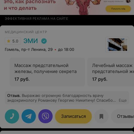
ЭФФЕКТИВНАЯ РЕКЛАМА НА САЙТЕ
МЕДИЦИНСКИЙ ЦЕНТР
ЭМИ
5.0
Гомель, пр-т Ленина, 29
до 18:00
Массаж предстательной
Лечебный массаж
железы, получение секрета
предстательной ж
17 руб.
17 руб.
Отзыв
.
Выражаю огромную благодарность врачу
эндокринологу Романову Георгию Никитичу! Спасибо
Еще
за Ваш труд, высокий профессионализм,
индивидуальный подход, чуткость и внимательность,
умение доступно объяснять сложные медицинские
Записаться
Отзывы
термины! Хочу отметить комфортную атмосферу,
вежливых медицинских работников мед. центра ЭМИ!
Впечатления только положительные!